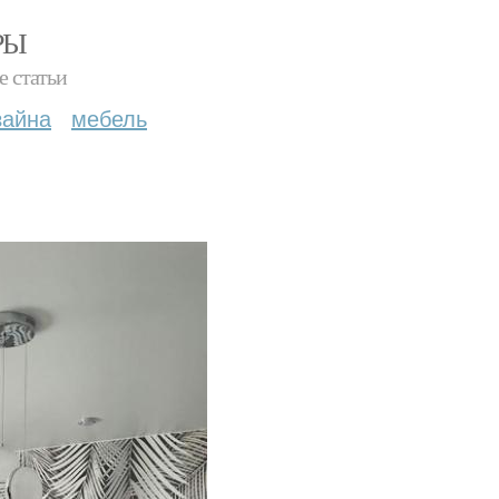
РЫ
е статьи
зайна
мебель