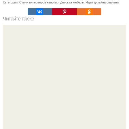
Категории:
Стили интерьеров квартир
,
Детская мебель
,
Идеи дизайна спальни
Читайте также
Плитка для печки в доме. Плитка для печи и камина -
какую выбрать и какой лучше обложить печь в доме.