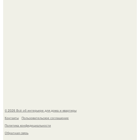
Дримскроллинг - новый формат мечтательности.
Детали решают всё: выход приянки чопры на показе Dior
обернулся шквалом критики из-за небрежного пошива.
© 2026 Всё об интерьере для дома и квартиры
Контакты
Пользовательское соглашение
Политика конфидециальности
Обратная связь