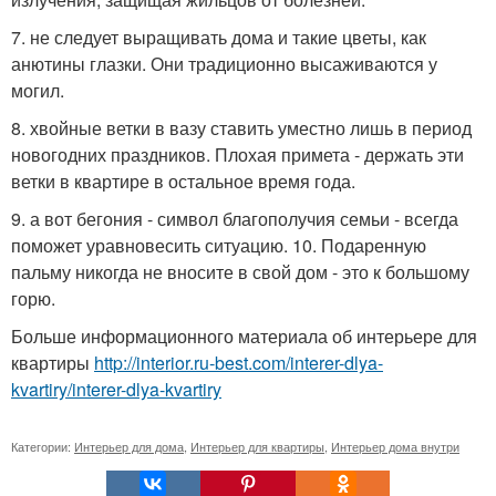
7. не следует выращивать дома и такие цветы, как
анютины глазки. Они традиционно высаживаются у
могил.
8. хвойные ветки в вазу ставить уместно лишь в период
новогодних праздников. Плохая примета - держать эти
ветки в квартире в остальное время года.
9. а вот бегония - символ благополучия семьи - всегда
поможет уравновесить ситуацию. 10. Подаренную
пальму никогда не вносите в свой дом - это к большому
горю.
Больше информационного материала об интерьере для
квартиры
http://interior.ru-best.com/interer-dlya-
kvartiry/interer-dlya-kvartiry
Категории:
Интерьер для дома
,
Интерьер для квартиры
,
Интерьер дома внутри