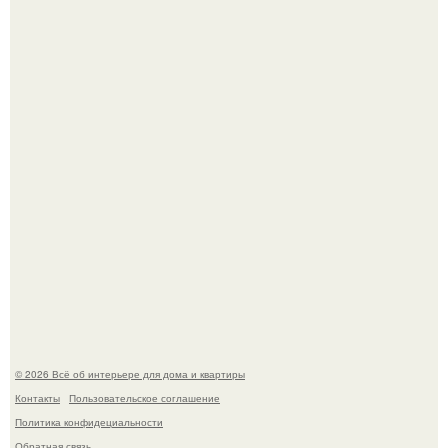
Привет всем дизайнерам интерьеров и не только!
"Проиллюстрированные Люди": Томас майландер
превратил солнечные ожоги в арт - объект.
© 2026 Всё об интерьере для дома и квартиры
Контакты
Пользовательское соглашение
Политика конфидециальности
Обратная связь