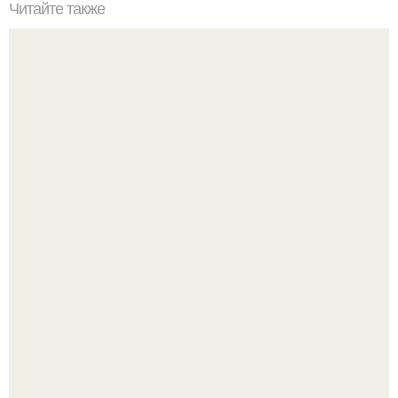
Читайте также
Монохроматический интерьер квартиры в черном цвете.
Разноцветная керамическая плитка как украшение
интерьера.