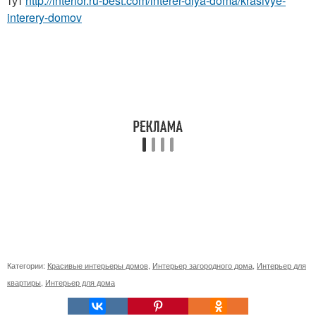
тут
http://interior.ru-best.com/interer-dlya-doma/krasivye-
interery-domov
Категории:
Красивые интерьеры домов
,
Интерьер загородного дома
,
Интерьер для
квартиры
,
Интерьер для дома