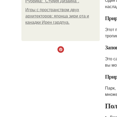
Один 
Рубрика: "Студия Дизайна".
насла
Игры с пространством двух
архитекторов: японца эири ота и
Прир
канадки Ирен гардпуа.
Этот 
тропи
Запо
Это с
вы мо
Прир
Парк,
множе
Пол