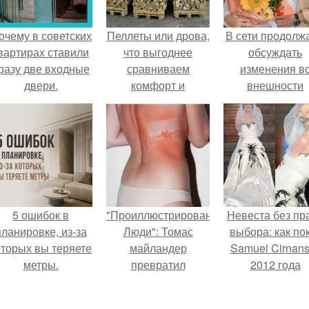
очему в советских
Пеллеты или дрова,
В сети продолж
вартирах ставили
что выгоднее
обсуждать
разу две входные
сравниваем
изменения в
двери.
комфорт и
внешности
удобство. Дрова
актрисы.
5 ошибок в
"Проиллюстрированные
Невеста без пр
планировке, из-за
Люди": Томас
выбора: как по
оторых вы теряете
майландер
Samuel Cirnan
метры.
превратил
2012 года
солнечные ожоги в
превратил под
арт - объект.
в манифест про