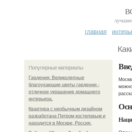
В
лучшие 
главная
интерь
Как
Вве
Популярные материалы
Гардения. Великолепные
Москв
благоухающие цветы гардении -
можно
отличное украшение домашнего
расск
интерьера.
Осн
Квартира с необычным дизайном
разработана Петром костеловым и
Наци
находится в Москве, Россия.