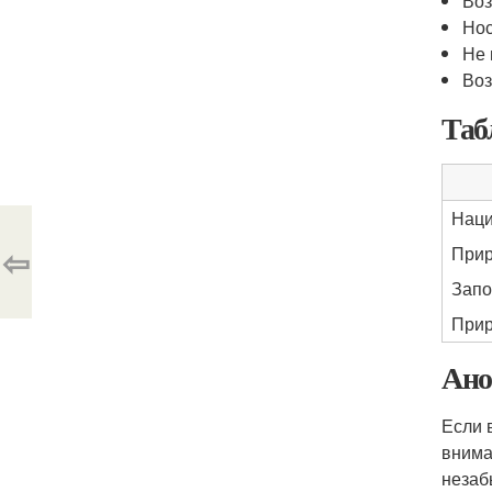
Воз
Нос
Не 
Воз
Таб
Наци
⇦
Прир
Запо
Прир
Ано
Если 
внима
незаб