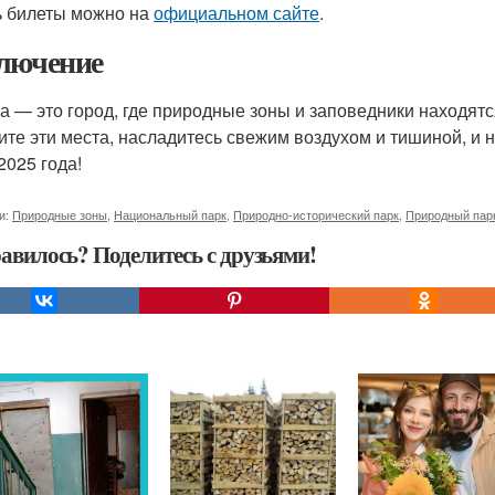
ь билеты можно на
официальном сайте
.
лючение
а — это город, где природные зоны и заповедники находятс
ите эти места, насладитесь свежим воздухом и тишиной, и н
2025 года!
и:
Природные зоны
,
Национальный парк
,
Природно-исторический парк
,
Природный пар
авилось? Поделитесь с друзьями!