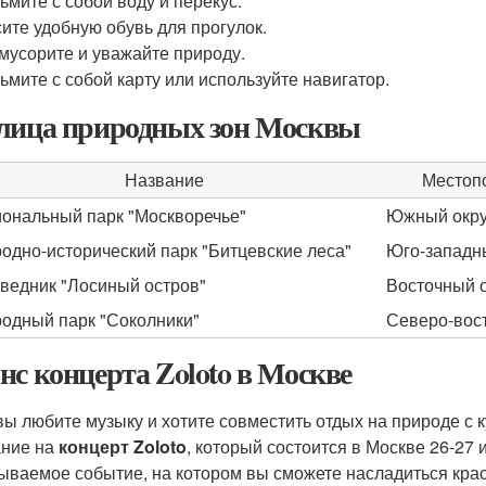
ьмите с собой воду и перекус.
ите удобную обувь для прогулок.
мусорите и уважайте природу.
ьмите с собой карту или используйте навигатор.
лица природных зон Москвы
Название
Местоп
ональный парк "Москворечье"
Южный окру
одно-исторический парк "Битцевские леса"
Юго-западн
ведник "Лосиный остров"
Восточный о
одный парк "Соколники"
Северо-вос
нс концерта Zoloto в Москве
вы любите музыку и хотите совместить отдых на природе с 
ние на
концерт Zoloto
, который состоится в Москве 26-27 
ываемое событие, на котором вы сможете насладиться кра