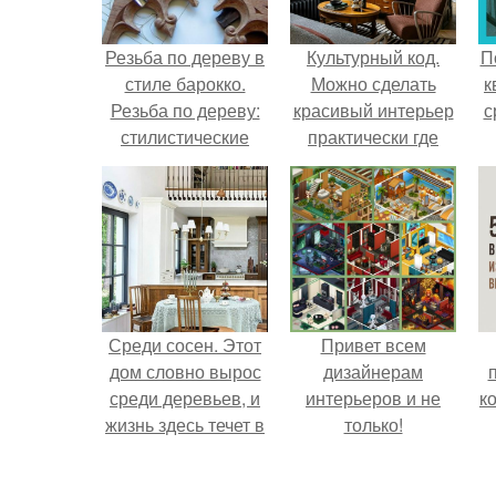
Резьба по дереву в
Культурный код.
П
стиле барокко.
Можно сделать
к
Резьба по дереву:
красивый интерьер
с
стилистические
практически где
направления и
угодно.
характерные узоры.
Среди сосен. Этот
Привет всем
дом словно вырос
дизайнерам
среди деревьев, и
интерьеров и не
к
жизнь здесь течет в
только!
собственном ритме
- спокойно, без