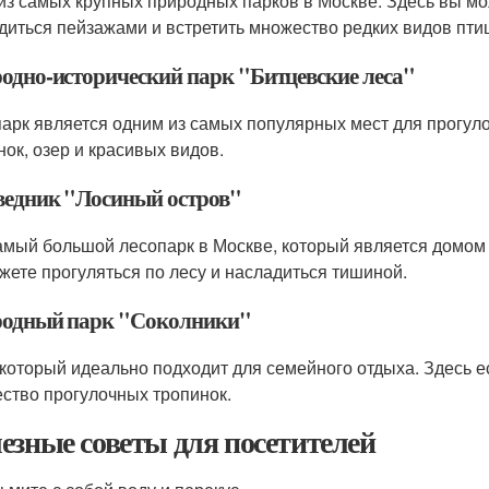
из самых крупных природных парков в Москве. Здесь вы мо
диться пейзажами и встретить множество редких видов птиц
одно-исторический парк "Битцевские леса"
парк является одним из самых популярных мест для прогуло
нок, озер и красивых видов.
ведник "Лосиный остров"
амый большой лесопарк в Москве, который является домом
жете прогуляться по лесу и насладиться тишиной.
одный парк "Соколники"
 который идеально подходит для семейного отдыха. Здесь ес
ство прогулочных тропинок.
езные советы для посетителей