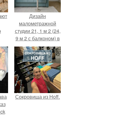
ают
Дизайн
малометражной
о
студии 21, 1 м 2 (24,
9 м 2 с балконом) в
Краснодаре.
ава
Сокровища из Hoff.
каз
sck
иум
тив