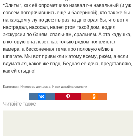
"Элиты", как её опрометчиво назвал г-н навальный (и уж
совсем погорячившись ещё и балериной), кто так же бы
на каждом углу по десять раз на дню орал бы, что вот я
настрадал, насосал, напел ртом такой дом, водил
экскурсии по баням, спальням, сральням. А эта кадушка,
в которую она лезет, как только рядом появляется
камера, а бесконечная тема про половую еблю в
шпагате. Мы вот привыкли к этому всему, ржём, а если
вдуматься, каков же пздц! Бедная её доча, представляю,
как ей стыдно!
Категории:
Интерьер для дома
,
Идеи дизайна спальни
Читайте также