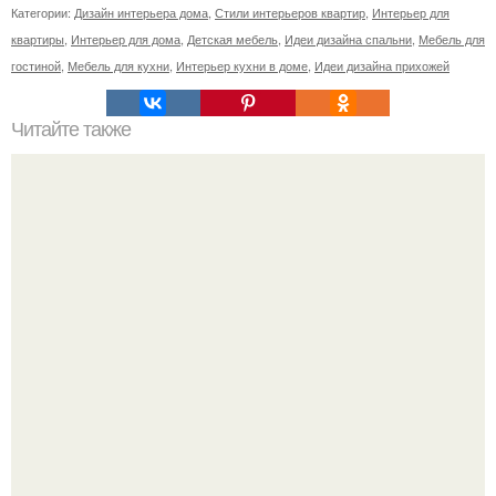
Категории:
Дизайн интерьера дома
,
Стили интерьеров квартир
,
Интерьер для
квартиры
,
Интерьер для дома
,
Детская мебель
,
Идеи дизайна спальни
,
Мебель для
гостиной
,
Мебель для кухни
,
Интерьер кухни в доме
,
Идеи дизайна прихожей
Читайте также
Еще одна страна в списке.