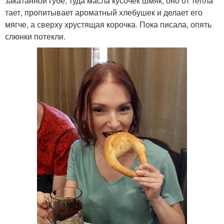
закатанной губе, туда масла кусочек шмяк, оно от тепла
тает, пропитывает ароматный хлебушек и делает его
мягче, а сверху хрустящая корочка. Пока писала, опять
слюнки потекли.