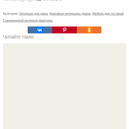
Категории:
Интерьер для дома
,
Красивые интерьеры домов
,
Мебель для гостиной
,
Современный интерьер квартиры
Читайте также
Мебель в современном стиле для кухни. Выбор мебели и
техники