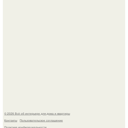
5 ошибок в планировке, из-за которых вы теряете метры.
"Проиллюстрированные Люди": Томас майландер
превратил солнечные ожоги в арт - объект.
© 2026 Всё об интерьере для дома и квартиры
Контакты
Пользовательское соглашение
Политика конфидециальности