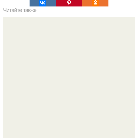
Читайте также
Сколько сохнут обои на флизелиновой основе после
поклейки. Когда высохнет клей?
Разноцветная керамическая плитка как украшение