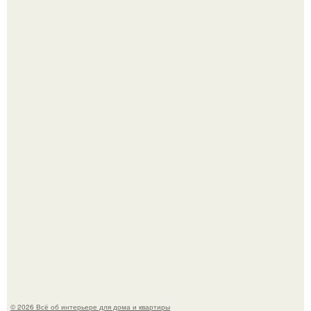
69-Летний житель Италии создал фальшивый античный
амфитеатр и долгое время успешно выдавал его за
настоящее историческое наследие.
Невеста без права выбора: как показ Samuel Cirnansck
2012 года превратил подиум в манифест против
принуждения.
© 2026 Всё об интерьере для дома и квартиры