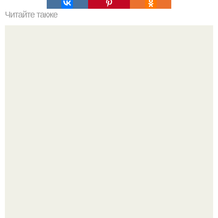
Читайте также
Минимум финансовых вложений и максимум комфорта.
Почему в советских квартирах ставили сразу две
входные двери.