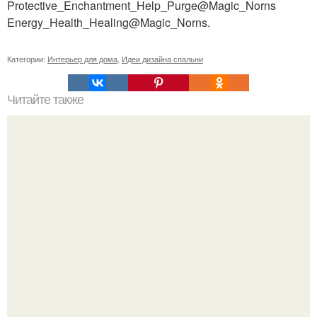
Protective_Enchantment_Help_Purge@Magic_Norns
Energy_Health_Healing@Magic_Norns.
Категории:
Интерьер для дома
,
Идеи дизайна спальни
Читайте также
Как правильно обрезать герань, чтобы она пышно цвела.