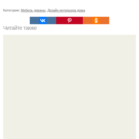
Категории:
Мебель диваны
,
Дизайн интерьера дома
Читайте также
Шкаф угловой встроенный в спальню. Обзор угловых
шкафов для спальни, и фото существующих вариантов