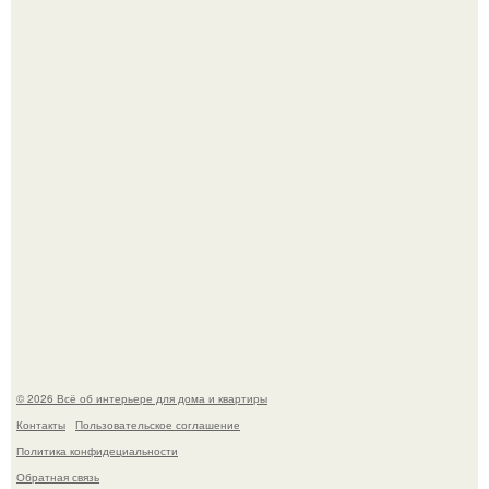
Это жилой комплекс в Париже, в пригороде нуази - ле -
гран.
В Японии бесплатно раздают дома самураев - звучит как
план на новую жизнь.
© 2026 Всё об интерьере для дома и квартиры
Контакты
Пользовательское соглашение
Политика конфидециальности
Обратная связь