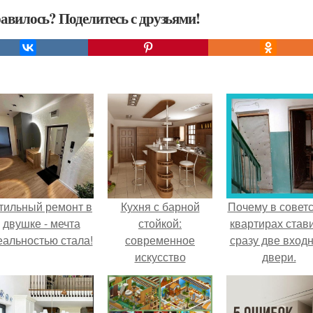
авилось? Поделитесь с друзьями!
тильный ремонт в
Кухня с барной
Почему в советс
двушке - мечта
стойкой:
квартирах став
еальностью стала!
современное
сразу две вход
искусство
двери.
зонирования.