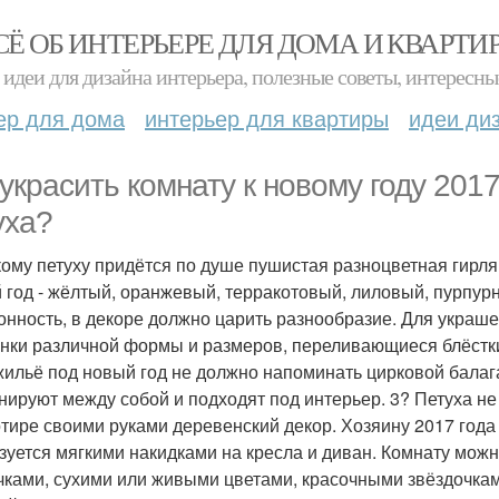
СЁ ОБ ИНТЕРЬЕРЕ ДЛЯ ДОМА И КВАРТИ
идеи для дизайна интерьера, полезные советы, интересны
ер для дома
интерьер для квартиры
идеи ди
 украсить комнату к новому году 2017
уха?
кому петуху придётся по душе пушистая разноцветная гирля
 год - жёлтый, оранжевый, терракотовый, лиловый, пурпурн
онность, в декоре должно царить разнообразие. Для украш
нки различной формы и размеров, переливающиеся блёстк
жильё под новый год не должно напоминать цирковой балага
нируют между собой и подходят под интерьер. 3? Петуха не 
ртире своими руками деревенский декор. Хозяину 2017 года 
зуется мягкими накидками на кресла и диван. Комнату мож
ками, сухими или живыми цветами, красочными звёздочками