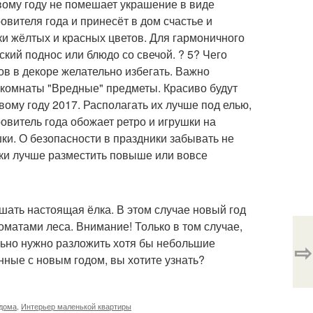
вому году не помешает украшение в виде
вителя года и принесёт в дом счастье и
ки жёлтых и красных цветов. Для гармоничного
кий поднос или блюдо со свечой. ? 5? Чего
ков в декоре желательно избегать. Важно
 комнаты "Вредные" предметы. Красиво будут
вому году 2017. Располагать их лучше под елью,
овитель года обожает ретро и игрушки на
ки. О безопасности в праздники забывать не
шки лучше разместить повыше или вовсе
ашать настоящая ёлка. В этом случае новый год
оматами леса. Внимание! Только в том случае,
ельно нужно разложить хотя бы небольшие
⇨
нные с новым годом, вы хотите узнать?
 дома
,
Интерьер маленькой квартиры