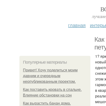
В
лучшие 
главная
интерь
Как
пет
1? яр
новый
Популярные материалы
однот
Привет! Хочу поделиться моим
снежи
давним и очередным
этом 
неопубликованным проектом.
гармо
Как поставить кровать в спальне.
в ква
Влияние обстановки на сон
реали
мешоч
Как вырастить банан дома.