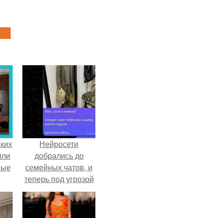
ких
Нейросети
или
добрались до
ные
семейных чатов, и
теперь под угрозой
мамины нервы.