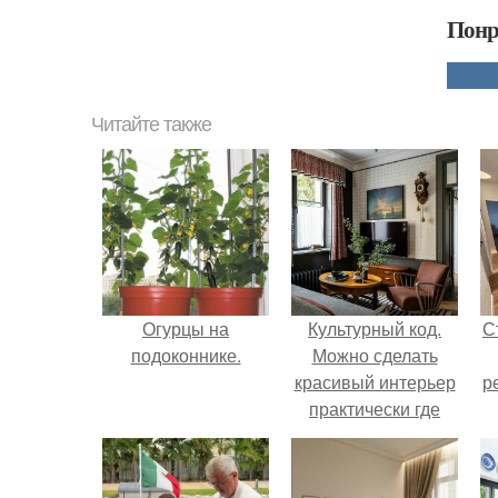
Понр
Читайте также
Огурцы на
Культурный код.
С
подоконнике.
Можно сделать
красивый интерьер
р
практически где
угодно.