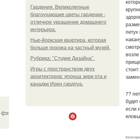
котор
Гардения. Великолепные
крупн
благоухающие цветы гардении -
здоро
отличное украшение домашнего
разме
интерьера.
петух
накан
Нью-йоркская квартира, которая
смотр
больше похожа на частный музей.
возле
Рубрика: "Студия Дизайна".
прище
стоит
Игры с пространством двух
замен
архитекторов: японца эири ота и
канадки Ирен гардпуа.
7? пе
будет
если 
⇦
еловы
Категори