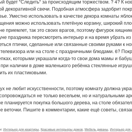
ый будет "Следить" за происходящим торжеством. ? 4? К но
ой декоративной свечи. Подобная атмосфера задобрит покро
вье. Уместно использовать в качестве декора комнаты ябло
щения можно использовать плетёную корзину, широкий плос
 не приемлет, так это своих врагов, поэтому фигурок хищни
уне праздника пересмотреть интерьер и на время убрать из
еться птички, сделанные или связанные своими руками к но
 телевизора или на столе с праздничными блюдами. 6? Покр
пках, которыми украшали когда-то свои дома мамы и бабуш
: при наличии в доме маленького ребёнка стеклянные игру
ить их пластиковыми.
тух не любит искусственности, поэтому комнату должна укр
 сопровождаться не только весельем, но и натуральными ар
не планируется покупка большого дерева, на столе обязат
е веточки. Пишите в комментарии, какие ещё советы, связа
и:
Интерьер для квартиры
,
Красивые интерьеры домов
,
Мебель диваны
,
Интерьер для