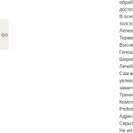
обраб
доста
В осн
толст
Легко
⇦
Термо
Высок
Гипоа
Широк
Лечеб
Сам ж
увлек
закан
Трени
Компл
Profori
Адрес
Скрыт
Не ин