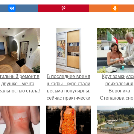
тильный ремонт в
В последнее время
Круг замкнулс
двушке - мечта
шкафы - купе стали
психологиня
еальностью стала!
весьма популярны,
Вероника
сейчас практически
Степанова сно
в каждом
вышла замуж 
современном доме
собственног
есть этот атрибут
бывшего мужа
мебели.