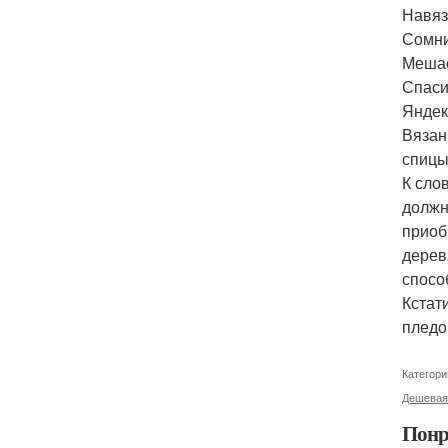
Навяз
Сомни
Мешае
Спаси
Яндек
Вязан
спицы
К сло
должн
приоб
дерев
спосо
Кстат
пледо
Категори
Дешевая
Понр