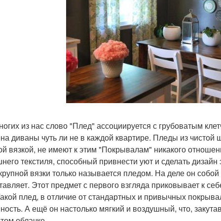
ногих из нас слово "Плед" ассоциируется с грубоватым кл
на диваны чуть ли не в каждой квартире. Пледы из чистой
ой вязкой, не имеют к этим "Покрывалам" никакого отноше
него текстиля, способный привнести уют и сделать дизайн
крупной вязки только называется пледом. На деле он собой
тавляет. Этот предмет с первого взгляда приковывает к себ
Такой плед, в отличие от стандартных и привычных покрыв
ность. А ещё он настолько мягкий и воздушный, что, закутав
том облачке.