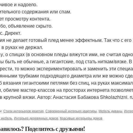
чивое и надоело.
тельного содержания или спам.
т просмотру контента.
бо, объявление скрыто.
с. Директ.
ия не делает готовый плед менее эффектным. Так что с его 
 в руках не держал.
ву, о спицах (в основном пледы вяжутся ими, не считая одно
ы быть не обычные, а гигантские, под стать ниткам/вязке. В
рести, то можно экспериментировать и заменить эти спец
янными трубками подходящего диаметра или же можно сде
б вязания гигантскими петлями без спиц, на руках максимал
и, обилие мастер-классов на просторах интернета позволяе
в крупной вязки. Автор: Анастасия Бабакова Shkolazhizni. ru
и:
Стили интерьеров квартир
,
Современный интерьер квартиры
,
Мебель диваны
,
Интер
 мебель
,
Интерьер деревянных домов
,
Красивые интерьеры домов
авилось? Поделитесь с друзьями!