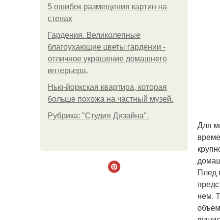
5 ошибок размещения картин на
стенах
Гардения. Великолепные
благоухающие цветы гардении -
отличное украшение домашнего
интерьера.
Нью-йоркская квартира, которая
больше похожа на частный музей.
Рубрика: "Студия Дизайна".
Для м
време
крупн
домаш
Плед 
предс
нем. 
объем
пушис