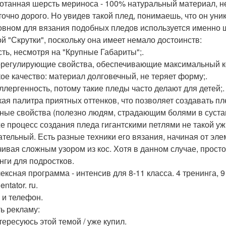
отанная шерсть мериноса - 100% натуральный материал, не
точно дорого. Но увидев такой плед, понимаешь, что он уни
овном для вязания подобных пледов используется именно ш
ой "Скрутки", поскольку она имеет немало достоинств:
сть, несмотря на "Крупные Габариты";.
регулирующие свойства, обеспечивающие максимальный к
ое качество: материал долговечный, не теряет форму;.
ллергенность, потому такие пледы часто делают для детей;.
ая палитра приятных оттенков, что позволяет создавать пл
ные свойства (полезно людям, страдающим болями в суста
е процесс создания пледа гигантскими петлями не такой уж
ательный. Есть разные техники его вязания, начиная от эле
чивая сложным узором из кос. Хотя в данном случае, просто
нги для подростков.
ексная программа - интенсив для 8-11 класса. 4 тренинга, 9
entator. ru.
 и телефон.
ь рекламу:
тересуюсь этой темой / уже купил.