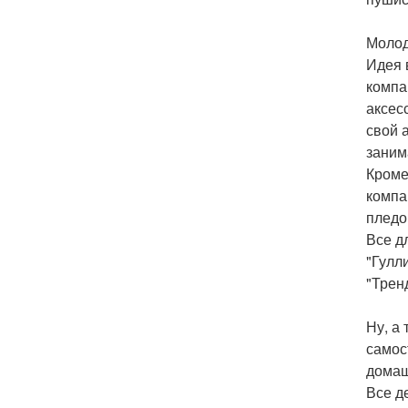
Молод
Идея 
компа
аксес
свой 
заним
Кроме
компа
пледо
Все д
"Гулл
"Трен
Ну, а
самос
домаш
Все д