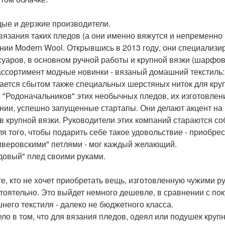
ые и дерзкие производители.
вязания таких пледов (а они именно вяжутся и непременн
нии Modern Wool. Открывшись в 2013 году, они специализи
суаров, в основном ручной работы и крупной вязки (шарфов, 
ассортимент модные новинки - вязаный домашний текстиль:
ается сбытом также специальных шерстяных ниток для круп
 "Родоначальников" этих необычных пледов, их изготовле
нии, успешно запущенные стартапы. Они делают акцент на
в крупной вязки. Руководители этих компаний стараются со
ля того, чтобы подарить себе такое удовольствие - приобр
иверовскими" петлями - мог каждый желающий.
довый" плед своими руками.
 те, кто не хочет приобретать вещь, изготовленную чужими р
тоятельно. Это выйдет немного дешевле, в сравнении с пок
него текстиля - далеко не бюджетного класса.
ело в том, что для вязания пледов, одеял или подушек кру