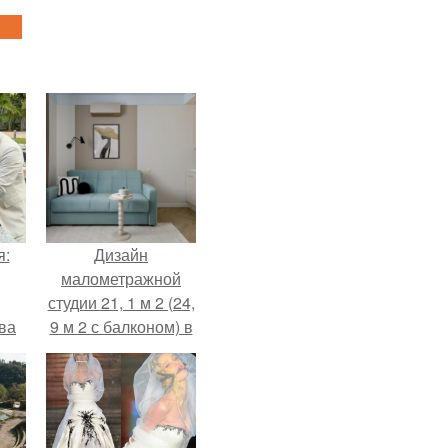
я:
Дизайн
малометражной
студии 21, 1 м 2 (24,
ва
9 м 2 с балконом) в
за
Краснодаре.
о
.