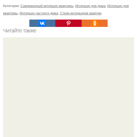
Категории:
Современный интерьер квартиры
,
Интерьер для дома
,
Интерьер для
квартиры
,
Интерьер частного дома
,
Стили интерьеров квартир
Читайте также
Топ - 6 лучших рецептов вторых блюд в горшочках?