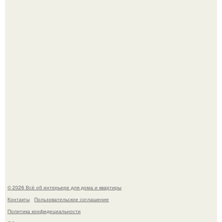
Двухкомнатная квартира в стиле сканди кинфолк и
мебелью 50-х годов в высотке на котельнической.
В Японии бесплатно раздают дома самураев - звучит как
план на новую жизнь.
© 2026 Всё об интерьере для дома и квартиры
Контакты
Пользовательское соглашение
Политика конфидециальности