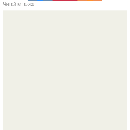
Читайте также
Квартира молодого свободного джентльмена ч. 1.
Дримскроллинг - новый формат мечтательности.