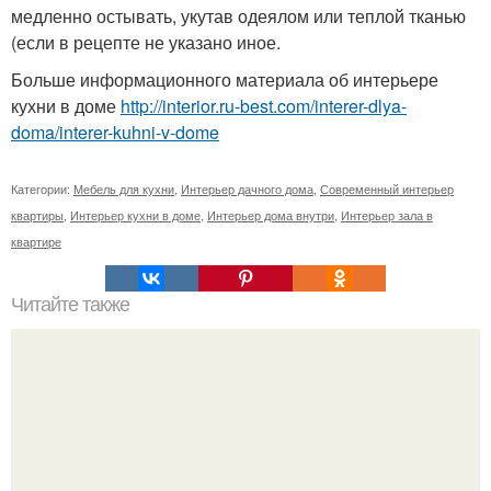
медленно остывать, укутав одеялом или теплой тканью
(если в рецепте не указано иное.
Больше информационного материала об интерьере
кухни в доме
http://interior.ru-best.com/interer-dlya-
doma/interer-kuhni-v-dome
Категории:
Мебель для кухни
,
Интерьер дачного дома
,
Современный интерьер
квартиры
,
Интерьер кухни в доме
,
Интерьер дома внутри
,
Интерьер зала в
квартире
Читайте также