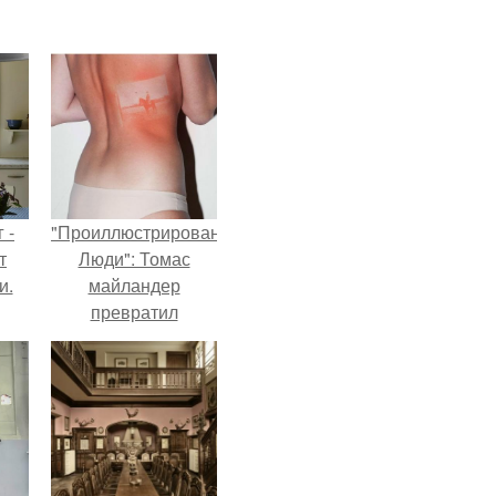
 -
"Проиллюстрированные
т
Люди": Томас
и.
майландер
превратил
солнечные ожоги в
арт - объект.