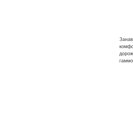
Занав
комфо
дорож
гаммо