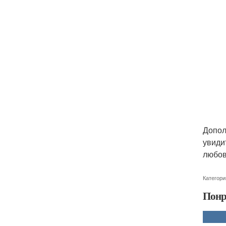
Допол
увиди
любов
Категори
Понр