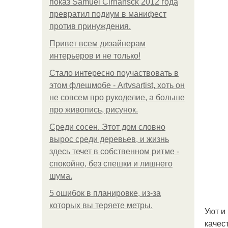
показ Samuel Cirnansck 2012 года
превратил подиум в манифест
против принуждения.
Привет всем дизайнерам
интерьеров и не только!
Стало интересно поучаствовать в
этом флешмобе - Artvsartist, хоть он
не совсем про рукоделие, а больше
про живопись, рисунок.
Среди сосен. Этот дом словно
вырос среди деревьев, и жизнь
здесь течет в собственном ритме -
спокойно, без спешки и лишнего
шума.
5 ошибок в планировке, из-за
которых вы теряете метры.
Уют и
качес