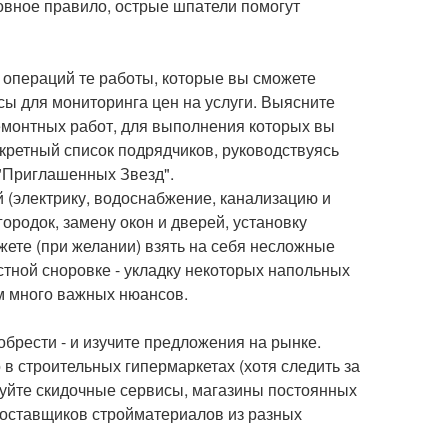
ровное правило, острые шпатели помогут
и операций те работы, которые вы сможете
сы для мониторинга цен на услуги. Выясните
ремонтных работ, для выполнения которых вы
кретный список подрядчиков, руководствуясь
 "Приглашенных Звезд".
 (электрику, водоснабжение, канализацию и
ородок, замену окон и дверей, установку
жете (при желании) взять на себя несложные
стной сноровке - укладку некоторых напольных
ом много важных нюансов.
брести - и изучите предложения на рынке.
о в строительных гипермаркетах (хотя следить за
зуйте скидочные сервисы, магазины постоянных
 поставщиков стройматериалов из разных