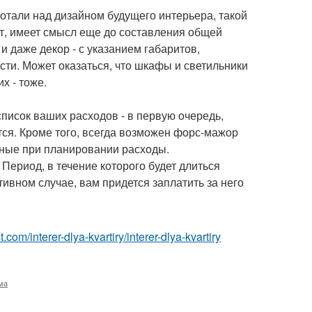
отали над дизайном будущего интерьера, такой
нет, имеет смысл еще до составления общей
и даже декор - с указанием габаритов,
ости. Может оказаться, что шкафы и светильники
х - тоже.
список ваших расходов - в первую очередь,
тся. Кроме того, всегда возможен форс-мажор
нные при планировании расходы.
 Период, в течение которого будет длиться
ивном случае, вам придется заплатить за него
st.com/interer-dlya-kvartiry/interer-dlya-kvartiry
ма