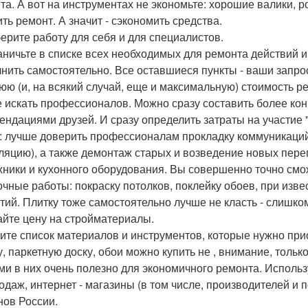
та. А вот на инструментах не экономьте: хорошие валики, 
ить ремонт. А значит - сэкономить средства.
берите работу для себя и для специалистов.
аничьте в списке всех необходимых для ремонта действий 
нить самостоятельно. Все оставшиеся пункты - ваши запро
юю (и, на всякий случай, еще и максимальную) стоимость 
е искать профессионалов. Можно сразу составить более кон
ендациями друзей. И сразу определить затраты на участие
: лучше доверить профессионалам прокладку коммуникаций
ляцию), а также демонтаж старых и возведение новых перег
хники и кухонного оборудования. Вы совершенно точно смо
очные работы: покраску потолков, поклейку обоев, при изве
тий. Плитку тоже самостоятельно лучше не класть - слишк
найте цену на стройматериалы.
ите список материалов и инструментов, которые нужно прио
у, паркетную доску, обои можно купить не , внимание, тольк
ми в них очень полезно для экономичного ремонта. Исполь
одаж, интернет - магазины (в том числе, производителей и
нов России.