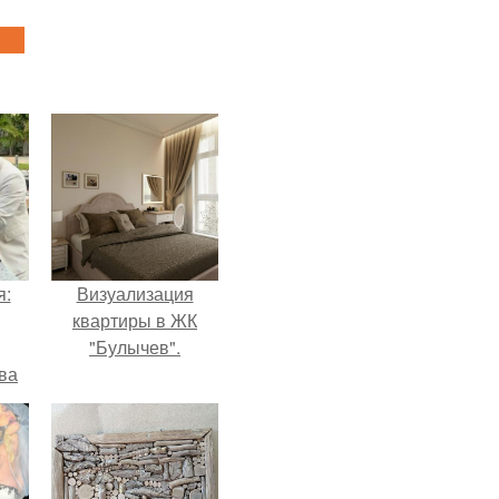
я:
Визуализация
квартиры в ЖК
"Булычев".
ва
за
о
.