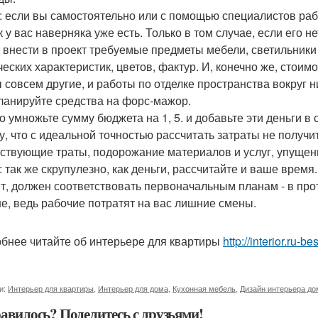
: если вы самостоятельно или с помощью специалистов раб
к у вас наверняка уже есть. Только в том случае, если его 
 внести в проект требуемые предметы мебели, светильники 
ческих характеристик, цветов, фактур. И, конечно же, стоим
 совсем другие, и работы по отделке пространства вокруг ни
планируйте средства на форс-мажор.
о умножьте сумму бюджета на 1, 5. и добавьте эти деньги в 
у, что с идеальной точностью рассчитать затраты не получи
тствующие траты, подорожание материалов и услуг, упуще
: так же скрупулезно, как деньги, рассчитайте и ваше время.
т, должен соответствовать первоначальным планам - в прот
е, ведь рабочие потратят на вас лишние смены.
бнее читайте об интерьере для квартиры
http://interior.ru-be
и:
Интерьер для квартиры
,
Интерьер для дома
,
Кухонная мебель
,
Дизайн интерьера до
авилось? Поделитесь с друзьями!