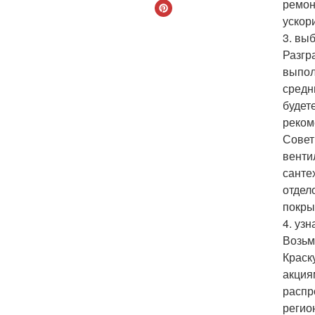
ремон
ускор
3. вы
Разгр
выпол
средн
будет
реком
Совет
венти
санте
отдел
покры
4. уз
Возьм
Краск
акция
распр
регио