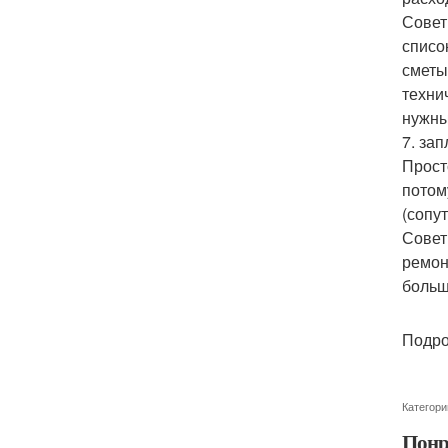
Совет
списо
сметы
техни
нужны
7. за
Прост
потом
(сопу
Совет
ремон
больш
Подро
Категори
Понр