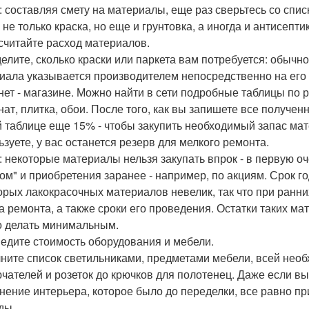
: составляя смету на материалы, еще раз сверьтесь со списк
не только краска, но еще и грунтовка, а иногда и антисептик
ссчитайте расход материалов.
елите, сколько краски или паркета вам потребуется: обычно
иала указывается производителем непосредственно на его у
нет - магазине. Можно найти в сети подробные таблицы по
нат, плитка, обои. После того, как вы запишете все получен
 таблице еще 15% - чтобы закупить необходимый запас мате
ьзуете, у вас останется резерв для мелкого ремонта.
: некоторые материалы нельзя закупать впрок - в первую оче
ом" и приобретения заранее - например, по акциям. Срок го
орых лакокрасочных материалов невелик, так что при ранни
а ремонта, а также сроки его проведения. Остатки таких мат
 делать минимальным.
ведите стоимость оборудования и мебели.
ните список светильниками, предметами мебели, всей необ
чателей и розеток до крючков для полотенец. Даже если вы
нение интерьера, которое было до переделки, все равно прид
ды.