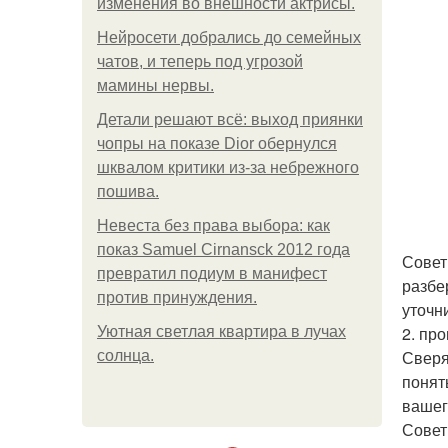
изменения во внешности актрисы.
Нейросети добрались до семейных
чатов, и теперь под угрозой
мамины нервы.
Детали решают всё: выход приянки
чопры на показе Dior обернулся
шквалом критики из-за небрежного
пошива.
Невеста без права выбора: как
показ Samuel Cirnansck 2012 года
Совет
превратил подиум в манифест
разбе
против принуждения.
уточн
2. пр
Уютная светлая квартира в лучах
Сверя
солнца.
понят
вашег
Совет