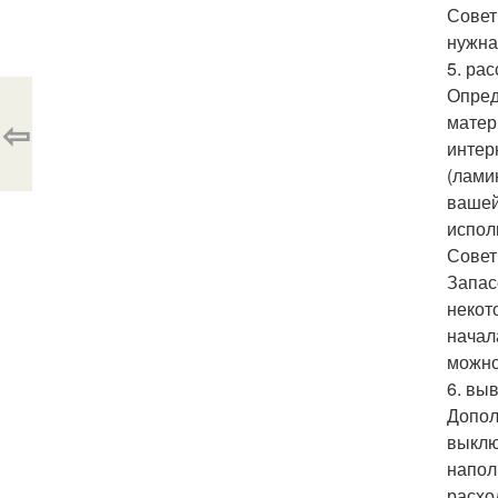
Совет
нужна 
5. ра
Опред
матер
⇦
интер
(лами
вашей
испол
Совет
Запас
некот
начал
можно
6. вы
Допол
выклю
напол
расхо