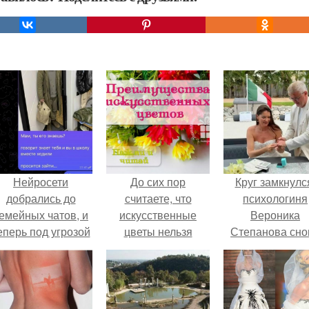
Нейросети
До сих пор
Круг замкнулс
добрались до
считаете, что
психологиня
емейных чатов, и
искусственные
Вероника
еперь под угрозой
цветы нельзя
Степанова сно
мамины нервы.
держать в доме?
вышла замуж 
собственног
бывшего мужа