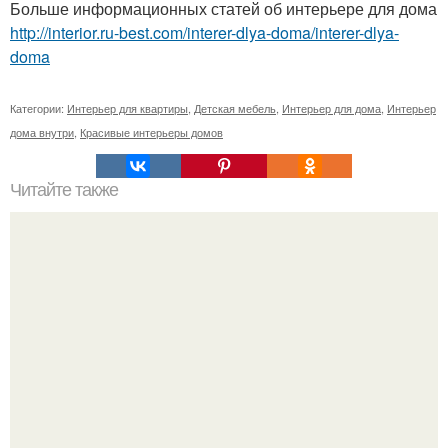
Больше информационных статей об интерьере для дома
http://interior.ru-best.com/interer-dlya-doma/interer-dlya-
doma
Категории:
Интерьер для квартиры
,
Детская мебель
,
Интерьер для дома
,
Интерьер
дома внутри
,
Красивые интерьеры домов
Читайте также
В дверь постучали. Лидия Павловна отложила пряжу и
зашаркала к входу.