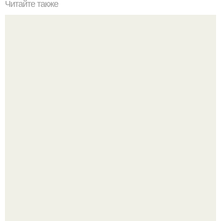
Читайте также
Маленькая ванная комнат 3. 5 кв.
Три инструмента, которые реально связывают квартиру
в единое целое - и ни один из них не требует сносить
стены.