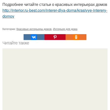
Подробнее читайте статьи о красивых интерьерах домов
http://interior.ru-best.com/interer-dlya-doma/krasivye-interery-
domov
Категории:
Красивые интерьеры домов
,
Интерьер для дома
Читайте также
Инструкция по устройству проема в несущей кирпичной
стене.