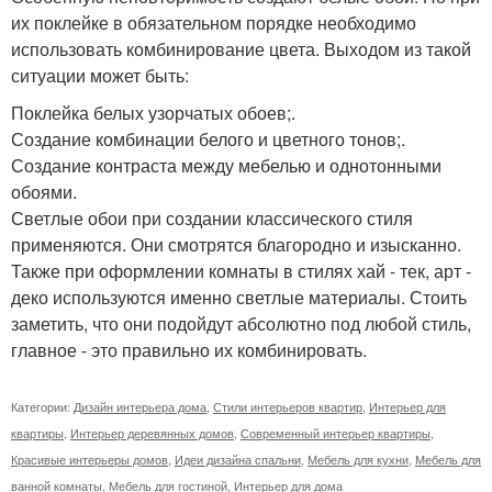
их поклейке в обязательном порядке необходимо
использовать комбинирование цвета. Выходом из такой
ситуации может быть:
Поклейка белых узорчатых обоев;.
Создание комбинации белого и цветного тонов;.
Создание контраста между мебелью и однотонными
обоями.
Светлые обои при создании классического стиля
применяются. Они смотрятся благородно и изысканно.
Также при оформлении комнаты в стилях хай - тек, арт -
деко используются именно светлые материалы. Стоить
заметить, что они подойдут абсолютно под любой стиль,
главное - это правильно их комбинировать.
Категории:
Дизайн интерьера дома
,
Стили интерьеров квартир
,
Интерьер для
квартиры
,
Интерьер деревянных домов
,
Современный интерьер квартиры
,
Красивые интерьеры домов
,
Идеи дизайна спальни
,
Мебель для кухни
,
Мебель для
ванной комнаты
,
Мебель для гостиной
,
Интерьер для дома