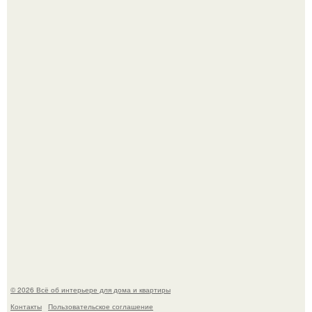
Дримскроллинг - новый формат мечтательности.
Привет всем дизайнерам интерьеров и не только!
© 2026 Всё об интерьере для дома и квартиры
Контакты
Пользовательское соглашение