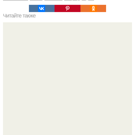
Читайте также
Комнатные колокольчики. Все о кампануле в комнатной
культуре?