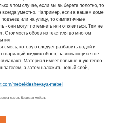
лько в том случае, если вы выберете полотно, то
е всегда уместно. Например, если в вашем доме
подъезд или на улицу, то симпатичные
ь - они могут потемнеть или отклеиться. Тем не
т. Стоимость обоев из текстиля во многом
рытия.
 смесь, которую следует разбавить водой и
ного вариаций жидких обоев, различающихся не
м обладают. Материал имеет повышенную тепло -
 шпателем, а затем наложить новый слой,
-best.com/mebel/deshevaya-mebel
ерьеры домов
,
Дешевая мебель