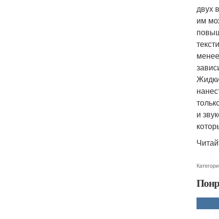
двух 
им мо
повыш
текст
менее
завис
Жидки
нанес
тольк
и зву
котор
Читай
Категори
Понр