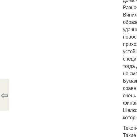
Разно
Винил
образ
удачн
новос
прихо
устой
специ
тогда
но см
Бумаж
сравн
⇦
очень
финан
Шелко
котор
Текст
Такие