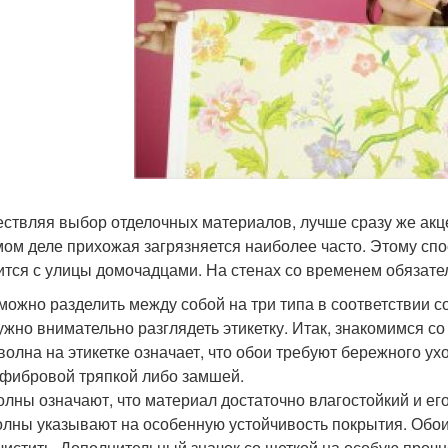
ствляя выбор отделочных материалов, лучше сразу же акц
мом деле прихожая загрязняется наиболее часто. Этому спо
ится с улицы домочадцами. На стенах со временем обязател
можно разделить между собой на три типа в соответствии с
ужно внимательно разглядеть этикетку. Итак, знакомимся со
волна на этикетке означает, что обои требуют бережного у
фибровой тряпкой либо замшей.
олны означают, что материал достаточно влагостойкий и ег
олны указывают на особенную устойчивость покрытия. Обои
чистить. Дополнительный значок со щеткой на особую прочн