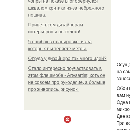
чопры на показе Dior обернулся
шквалом критики из-за небрежного
пошива.
Привет всем дизайнерам
интерьеров и не только!
5 ошибок в планировке, из-за
которых вы теряете метры.
Откуда у дизайнера так много идей?
Осуще
Стало интересно поучаствовать в
на са
этом флешмобе - Artvsartist, хоть он
занос
не совсем про рукоделие, а больше
Обои 
про живопись, рисунок.
вам н
Одна 
микро
Две в
Три в
дома 