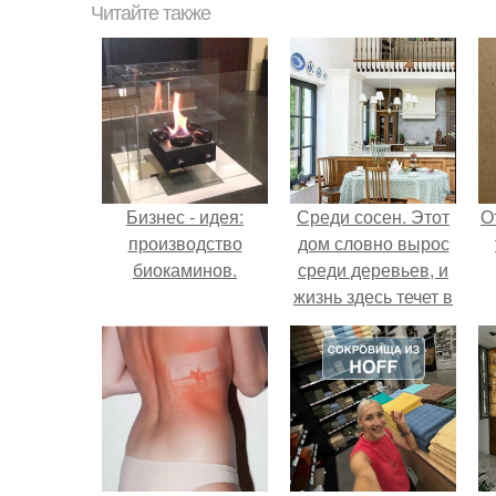
Читайте также
Бизнес - идея:
Среди сосен. Этот
О
производство
дом словно вырос
биокаминов.
среди деревьев, и
жизнь здесь течет в
собственном ритме
- спокойно, без
спешки и лишнего
шума.