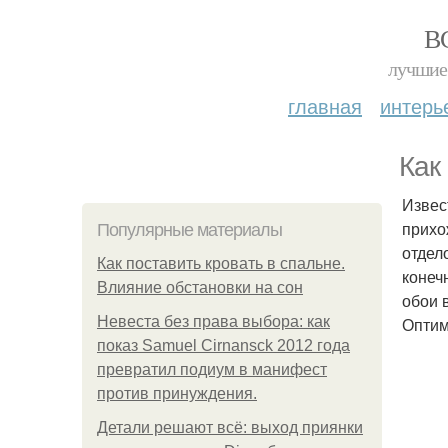
В
лучшие 
главная
интерь
Как
Извес
прихо
Популярные материалы
отдел
Как поставить кровать в спальне.
конеч
Влияние обстановки на сон
обои 
Невеста без права выбора: как
Оптим
показ Samuel Cirnansck 2012 года
превратил подиум в манифест
против принуждения.
Детали решают всё: выход приянки