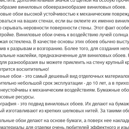
образие виниловых обоевразнообразие виниловых обоев.
овые обои высокой устойчивостью к механическим повреж
оваться на ваших стенах, если вы оклеите их именно вини
о скрывать неровности поверхности стены. Этот факт особ
тройке. Виниловые обои очень к воздействию лучей солнца
жая остеклена. В качестве основы этих обоев обычно высту
чив к разрывам и возгоранию. Более того, для создания н
альные наклейки, предназначенные для виниловых обоев. 
 для разнообразия вы можете приклеить на стену крупный кр
отрится восхитительно!
ные обои - это самый дешевый вид отделочных материалов.
ительно небольшой срок эксплуатации - до 10 лет, а в прихо
 неустойчивы к механическим воздействиям. Бумажные обо
совые ресурсы.
графия - это подвид виниловых обоев. Их делают на бумаж
ый изготавливают из крепких шелковых нитей. За такими обо
ильные обои делают на основе бумаги, а поверх нее наклады
 материалы для отделки очень любителей эффектного и изы