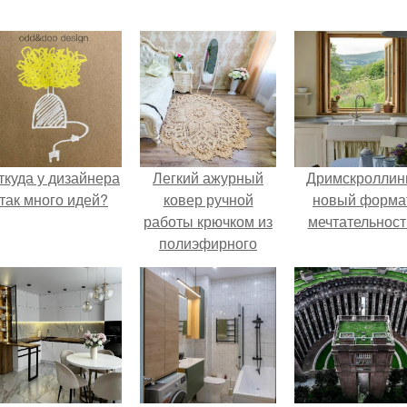
ткуда у дизайнера
Легкий ажурный
Дримскроллинг
так много идей?
ковер ручной
новый форма
работы крючком из
мечтательност
полиэфирного
шнура связан.