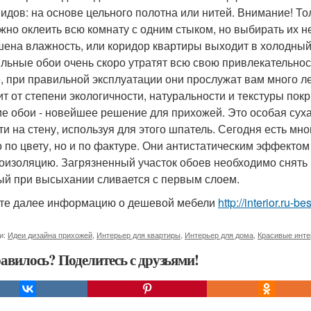
видов: на основе цельного полотна или нитей. Внимание! То
жно оклеить всю комнату с одним стыком, но выбирать их н
ена влажность, или коридор квартиры выходит в холодный 
ильные обои очень скоро утратят всю свою привлекательност
, при правильной эксплуатации они прослужат вам много ле
ит от степени экологичности, натуральности и текстуры пок
е обои - новейшее решение для прихожей. Это особая сухая
ти на стену, используя для этого шпатель. Сегодня есть м
о по цвету, но и по фактуре. Они антистатическим эффекто
коизоляцию. Загрязненный участок обоев необходимо снять
ый при высыхании сливается с первым слоем.
те далее информацию о дешевой мебели
http://interior.ru
и:
Идеи дизайна прихожей
,
Интерьер для квартиры
,
Интерьер для дома
,
Красивые инт
авилось? Поделитесь с друзьями!