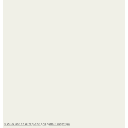
69-Летний житель Италии создал фальшивый античный
амфитеатр и долгое время успешно выдавал его за
настоящее историческое наследие.
Эко - панно "Песочный Берег":
© 2026 Всё об интерьере для дома и квартиры