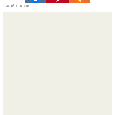
Читайте также
Межкомнатные арки в интерьере.
Почему в советских квартирах ставили сразу две
входные двери.