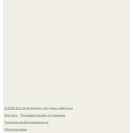
Эко - панно "Песочный Берег":
Преображение в ванной на ул. генерала Григорова, д.
36!
© 2026 Всё об интерьере для дома и квартиры
Контакты
Пользовательское соглашение
Политика конфидециальности
Обратная связь