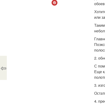
обоев
Хотит
или з
Таким
небол
Главн
Поэкс
полос
2. об
⇦
С пом
Еще к
полот
3. изг
Остат
4. пр