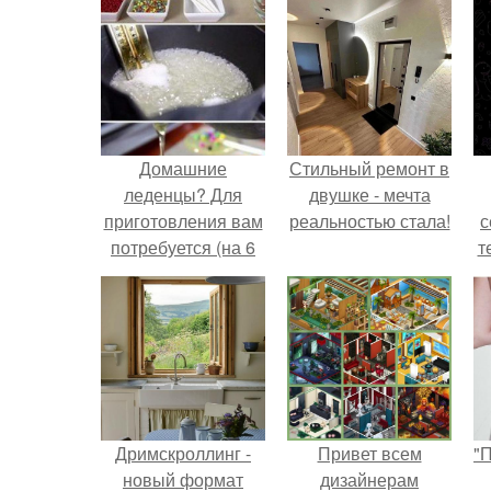
Домашние
Стильный ремонт в
леденцы? Для
двушке - мечта
приготовления вам
реальностью стала!
с
потребуется (на 6
т
леденцов:
Дримскроллинг -
Привет всем
"
новый формат
дизайнерам