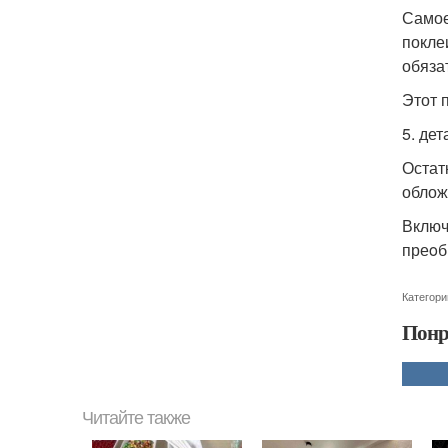
Самое
покле
обяза
Этот 
5. дет
Остат
облож
Включ
преoб
Категори
Понр
Читайте также