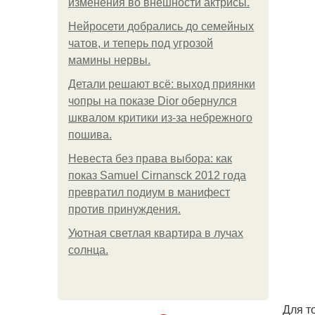
изменения во внешности актрисы.
Нейросети добрались до семейных
чатов, и теперь под угрозой
мамины нервы.
Детали решают всё: выход приянки
чопры на показе Dior обернулся
шквалом критики из-за небрежного
пошива.
Невеста без права выбора: как
показ Samuel Cirnansck 2012 года
превратил подиум в манифест
против принуждения.
Уютная светлая квартира в лучах
солнца.
Для т