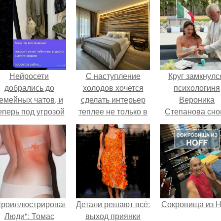
Нейросети
С наступление
Круг замкнулс
добрались до
холодов хочется
психологиня
емейных чатов, и
сделать интерьер
Вероника
еперь под угрозой
теплее не только в
Степанова сно
мамины нервы.
визуальном плане.
вышла замуж 
собственног
бывшего мужа
Проиллюстрированные
Детали решают всё:
Сокровища из Ho
Люди": Томас
выход приянки