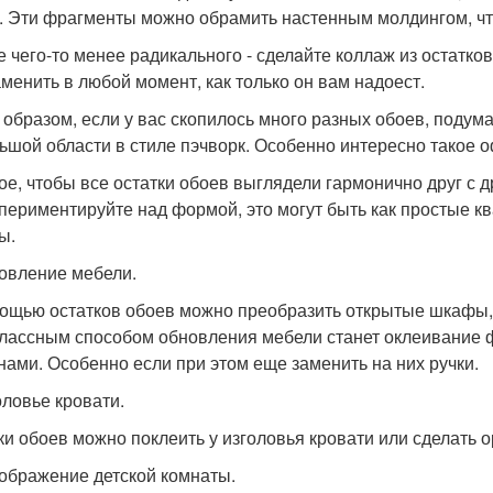
. Эти фрагменты можно обрамить настенным молдингом, чт
е чего-то менее радикального - сделaйте коллаж из остатков
аменить в любой момент, как только он вам надоест.
 образом, если у вас скопилось много разных обоев, подум
ьшой области в стиле пэчворк. Особенно интересно такое о
ое, чтобы все остатки обоев выглядели гармонично друг с др
периментируйте над формой, это могут быть как простые кв
ы.
новление мебели.
ощью остатков обоев можно преобразить открытые шкафы, с
лассным способом обновления мебели станет оклеивание 
нами. Особенно если при этом еще заменить на них ручки.
оловье кровати.
ки обоев можно поклеить у изголовья кровати или сделать 
еображение детской комнаты.