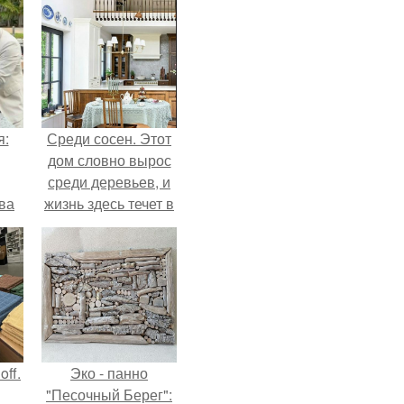
я:
Среди сосен. Этот
дом словно вырос
среди деревьев, и
ва
жизнь здесь течет в
за
собственном ритме
о
- спокойно, без
.
спешки и лишнего
шума.
ff.
Эко - панно
"Песочный Берег":