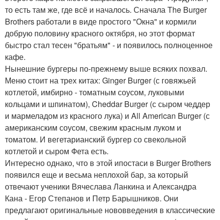
то есть там же, где всё и началось. Сначала The Burger
Brothers работали в виде простого "Окна" и кормили
добрую половину красного октября, но этот формат
быстро стал тесен "братьям" - и появилось полноценное
кафе.
Нынешние бургеры по-прежнему выше всяких похвал.
Меню стоит на трех китах: Ginger Burger (с говяжьей
котлетой, имбирно - томатным соусом, луковыми
кольцами и шпинатом), Cheddar Burger (с сыром чеддер
и мармеладом из красного лука) и All American Burger (с
американским соусом, свежим красным луком и
томатом. И вегетарианский бургер со свекольной
котлетой и сыром Фета есть.
Интересно однако, что в этой ипостаси в Burger Brothers
появился еще и весьма неплохой бар, за который
отвечают ученики Вячеслава Ланкина и Александра
Кана - Егор Степанов и Петр Барышников. Они
предлагают оригинальные нововведения в классические