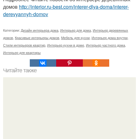
домов
http://interior.ru-best.com/interer-dlya-doma/interer-
derevyannyh-domov
Категории:
Дизайн интерьера дома
,
Интерьер для дома
,
Интерьер деревянных
домов
,
Красивые интерьеры домов
,
Мебель для кухни
,
Интерьер дома внутри
,
Стили интерьеров квартир
,
Интерьер кухни в доме
,
Интерьер частного дома
,
Интерьер для квартиры
Читайте также
Как визуально "Приподнять" потолок: 10 дизайнерских
приемов.