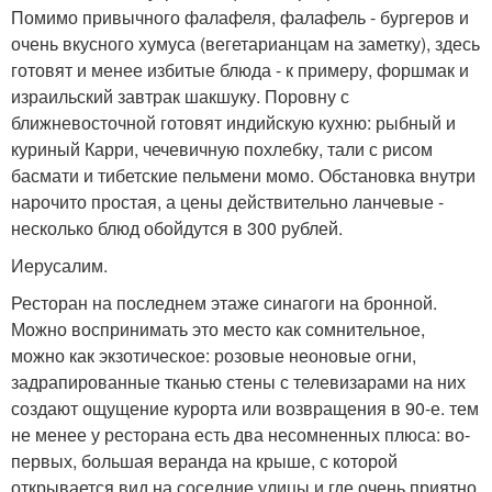
Помимо привычного фалафеля, фалафель - бургеров и
очень вкусного хумуса (вегетарианцам на заметку), здесь
готовят и менее избитые блюда - к примеру, форшмак и
израильский завтрак шакшуку. Поровну с
ближневосточной готовят индийскую кухню: рыбный и
куриный Карри, чечевичную похлебку, тали с рисом
басмати и тибетские пельмени момо. Обстановка внутри
нарочито простая, а цены действительно ланчевые -
несколько блюд обойдутся в 300 рублей.
Иерусалим.
Ресторан на последнем этаже синагоги на бронной.
Можно воспринимать это место как сомнительное,
можно как экзотическое: розовые неоновые огни,
задрапированные тканью стены с телевизарами на них
создают ощущение курорта или возвращения в 90-е. тем
не менее у ресторана есть два несомненных плюса: во-
первых, большая веранда на крыше, с которой
открывается вид на соседние улицы и где очень приятно