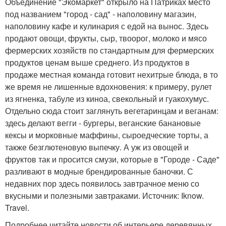
Объединение "Экомаркет" открыло на Патриках место
под названием "город - сад" - наполовину магазин,
наполовину кафе и кулинария с едой на вынос. Здесь
продают овощи, фрукты, сыр, твоорог, молоко и мясо
фермерских хозяйств по стандартным для фермерских
продуктов ценам выше среднего. Из продуктов в
продаже местная команда готовит нехитрые блюда, в то
же время не лишенные вдохновения: к примеру, рулет
из ягненка, табуле из киноа, свекольный и гуакохумус.
Отдельно сюда стоит заглянуть вегетаринцам и веганам:
здесь делают вегги - бургеры, веганские банановые
кексы и морковные маффины, сыроедческие торты, а
также безглютеновую выпечку. А уж из овощей и
фруктов так и просится смузи, которые в "Городе - Саде"
разливают в модные брендированные баночки. С
недавних пор здесь появилось завтрачное меню со
вкусными и полезными завтраками. Источник: Iknow.
Travel.
Подробнее читайте новости об интерьере деревянных