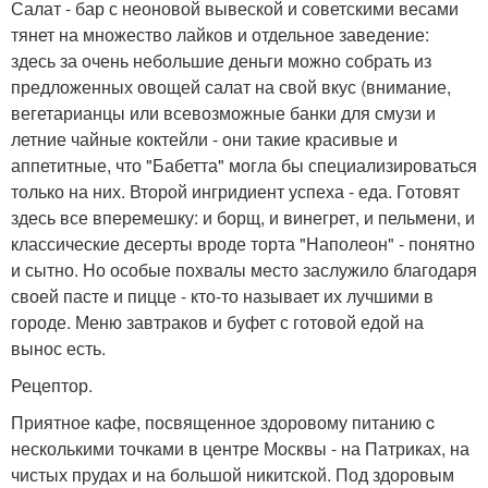
Салат - бар с неоновой вывеской и советскими весами
тянет на множество лайков и отдельное заведение:
здесь за очень небольшие деньги можно собрать из
предложенных овощей салат на свой вкус (внимание,
вегетарианцы или всевозможные банки для смузи и
летние чайные коктейли - они такие красивые и
аппетитные, что "Бабетта" могла бы специализироваться
только на них. Второй ингридиент успеха - еда. Готовят
здесь все вперемешку: и борщ, и винегрет, и пельмени, и
классические десерты вроде торта "Наполеон" - понятно
и сытно. Но особые похвалы место заслужило благодаря
своей пасте и пицце - кто-то называет их лучшими в
городе. Меню завтраков и буфет с готовой едой на
вынос есть.
Рецептор.
Приятное кафе, посвященное здоровому питанию c
несколькими точками в центре Москвы - на Патриках, на
чистых прудах и на большой никитской. Под здоровым