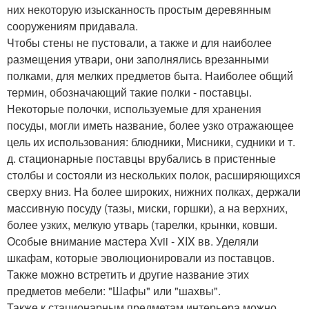
них некоторую изысканность простым деревянным
сооружениям придавала.
Чтобы стены не пустовали, а также и для наиболее
размещения утвари, они заполнялись врезанными
полками, для мелких предметов быта. Наиболее общий
термин, обозначающий такие полки - поставцы.
Некоторые полочки, используемые для хранения
посуды, могли иметь название, более узко отражающее
цель их использования: блюдники, Мисники, судники и т.
д. стационарные поставцы врубались в пристенные
столбы и состояли из нескольких полок, расширяющихся
сверху вниз. На более широких, нижних полках, держали
массивную посуду (тазы, миски, горшки), а на верхних,
более узких, мелкую утварь (тарелки, крынки, ковши.
Особые внимание мастера Xvii - XIX вв. Уделяли
шкафам, которые эволюционировали из поставцов.
Также можно встретить и другие название этих
предметов мебели: "Шафы" или "шахвы".
Также к стационарным предметам интерьера можно