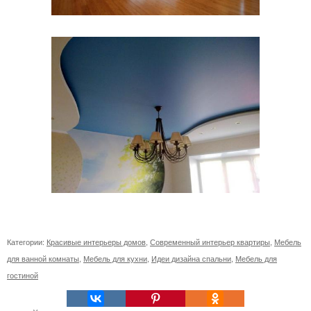
Категории:
Красивые интерьеры домов
,
Современный интерьер квартиры
,
Мебель
для ванной комнаты
,
Мебель для кухни
,
Идеи дизайна спальни
,
Мебель для
гостиной