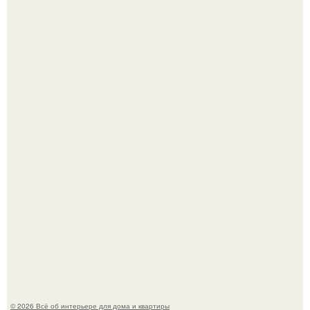
69-Летний житель Италии создал фальшивый античный
амфитеатр и долгое время успешно выдавал его за
настоящее историческое наследие.
Невеста без права выбора: как показ Samuel Cirnansck
2012 года превратил подиум в манифест против
принуждения.
© 2026 Всё об интерьере для дома и квартиры