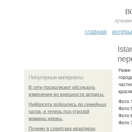
В
лучшие 
главная
интерь
Ist
пер
Ниже 
город
Популярные материалы
частн
В сети продолжают обсуждать
краси
изменения во внешности актрисы.
Фото 1
Нейросети добрались до семейных
Фото 
чатов, и теперь под угрозой
Фото 
мамины нервы.
Фото 
Почему в советских квартирах