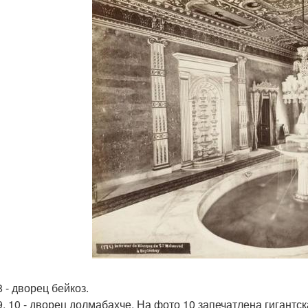
 - дворец бейкоз.
9, 10 - дворец долмабахче. На фото 10 запечатлена гигантс