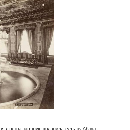
кая люстра, которую подарила султану Абдул -