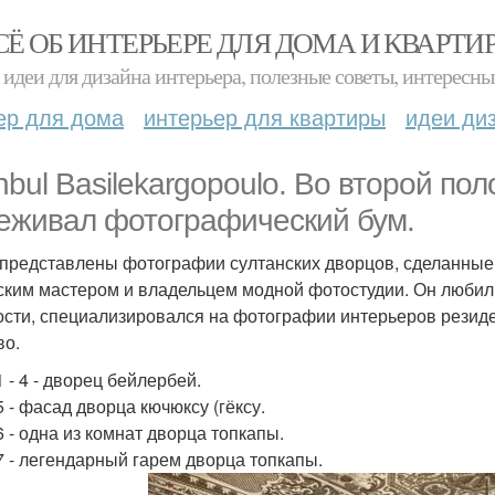
СЁ ОБ ИНТЕРЬЕРЕ ДЛЯ ДОМА И КВАРТИ
идеи для дизайна интерьера, полезные советы, интересны
ер для дома
интерьер для квартиры
идеи ди
anbul Basilekargopoulo. Во второй по
еживал фотографический бум.
представлены фотографии султанских дворцов, сделанные в
ским мастером и владельцем модной фотостудии. Он любил 
ости, специализировался на фотографии интерьеров резиде
во.
 - 4 - дворец бейлербей.
5 - фасад дворца кючюксу (гёксу.
6 - одна из комнат дворца топкапы.
7 - легендарный гарем дворца топкапы.