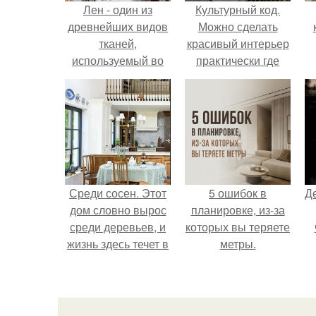
Лен - один из
Культурный код.
древнейших видов
Можно сделать
тканей,
красивый интерьер
используемый во
практически где
многих областях
угодно.
жизни человека.
Среди сосен. Этот
5 ошибок в
Д
дом словно вырос
планировке, из-за
среди деревьев, и
которых вы теряете
жизнь здесь течет в
метры.
собственном ритме
- спокойно, без
спешки и лишнего
шума.