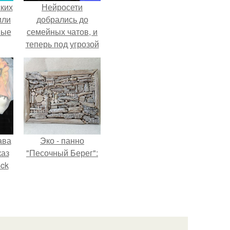
ких
Нейросети
или
добрались до
ные
семейных чатов, и
теперь под угрозой
мамины нервы.
ава
Эко - панно
каз
"Песочный Берег":
sck
иум
тив
.