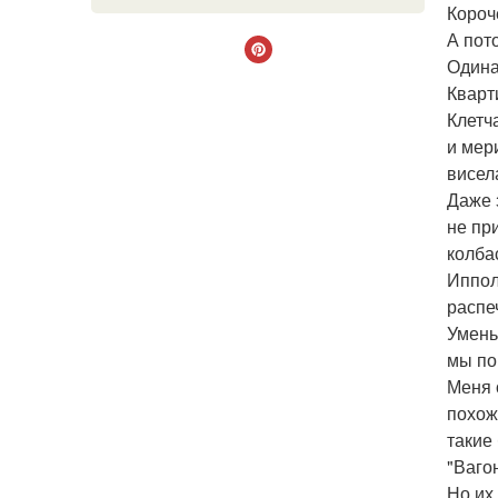
Короче
А пот
Одина
Кварт
Клетч
и мер
висел
Даже 
не пр
колба
Иппол
распе
Умень
мы по
Меня 
похож
такие
"Ваго
Но их,