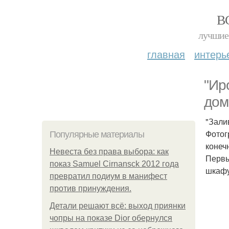
В
лучшие 
главная
интерь
"Ир
дом
"Зали
Фотог
Популярные материалы
конеч
Невеста без права выбора: как
Первы
показ Samuel Cirnansck 2012 года
шкафу
превратил подиум в манифест
против принуждения.
Детали решают всё: выход приянки
чопры на показе Dior обернулся