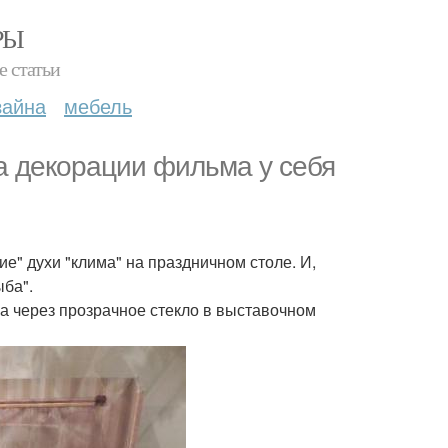
РЫ
е статьи
зайна
мебель
а декорации фильма у себя
е" духи "клима" на праздничном столе. И,
ыба".
 а через прозрачное стекло в выставочном