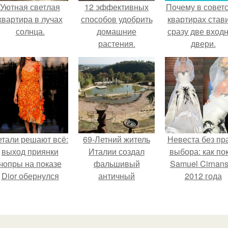
Уютная светлая
12 эффективных
Почему в советс
квартира в лучах
способов удобрить
квартирах став
солнца.
домашние
сразу две вход
растения.
двери.
етали решают всё:
69-Летний житель
Невеста без пр
выход приянки
Италии создал
выбора: как по
чопры на показе
фальшивый
Samuel Cirnan
Dior обернулся
античный
2012 года
шквалом критики
амфитеатр и
превратил под
из-за небрежного
долгое время
в манифест про
пошива.
успешно выдавал
принуждения
его за настоящее