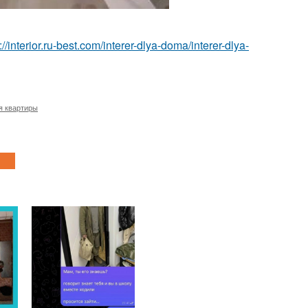
://interior.ru-best.com/interer-dlya-doma/interer-dlya-
я квартиры