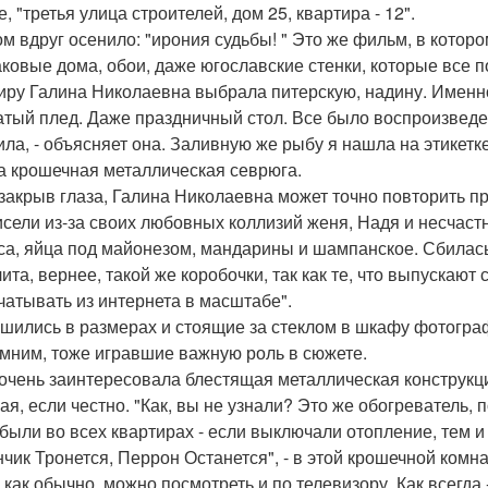
, "третья улица строителей, дом 25, квартира - 12".
ом вдруг осенило: "ирония судьбы! " Это же фильм, в которо
ковые дома, обои, даже югославские стенки, которые все п
иру Галина Николаевна выбрала питерскую, надину. Именно
атый плед. Даже праздничный стол. Все было воспроизведен
ила, - объясняет она. Заливную же рыбу я нашла на этикетке
а крошечная металлическая севрюга.
закрыв глаза, Галина Николаевна может точно повторить пр
исели из-за своих любовных коллизий женя, Надя и несчастн
са, яйца под майонезом, мандарины и шампанское. Сбилась 
ита, вернее, такой же коробочки, так как те, что выпускают
чатывать из интернета в масштабе".
шились в размерах и стоящие за стеклом в шкафу фотогра
мним, тоже игравшие важную роль в сюжете.
очень заинтересовала блестящая металлическая конструкция
ая, если честно. "Как, вы не узнали? Это же обогреватель,
 были во всех квартирах - если выключали отопление, тем и
нчик Тронется, Перрон Останется", - в этой крошечной комна
 как обычно, можно посмотреть и по телевизору. Как всегда 