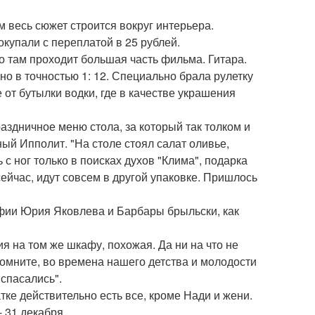
м весь сюжет строится вокруг интерьера.
окупали с переплатой в 25 рублей.
 там проходит большая часть фильма. Гитара.
о в точностью 1: 12. Специально брала рулетку
 от бутылки водки, где в качестве украшения
аздничное меню стола, за который так толком и
ый Ипполит. "На столе стоял салат оливье,
с ног только в поисках духов "Клима", подарка
 сейчас, идут совсем в другой упаковке. Пришлось
фии Юрия Яковлева и Барбары брыльски, как
 на том же шкафу, похожая. Да ни на что не
 помните, во времена нашего детства и молодости
 спасались".
тке действительно есть все, кроме Нади и жени.
- 31 декабря.