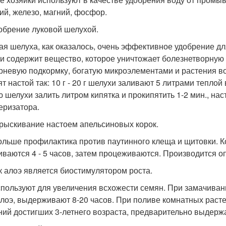
ий, железо, магний, фосфор.
добрение луковой шелухой.
ая шелуха, как оказалось, очень эффективное удобрение для
и содержит вещество, которое уничтожает болезнетворную
рневую подкормку, богатую микроэлементами и растения в
ят настой так: 10 г - 20 г шелухи заливают 5 литрами тепло
 шелухи залить литром кипятка и прокипятить 1-2 мин., нас
еризатора.
прыскивание настоем апельсиновых корок.
ольше профилактика против паутинного клеща и щитовки. К
иваются 4 - 5 часов, затем процеживаются. Производится о
ок алоэ является биостимулятором роста.
спользуют для увеличения всхожести семян. При замачиван
алоэ, выдерживают 8-20 часов. При поливе комнатных расте
ний достигших 3-летнего возраста, предварительно выдержа