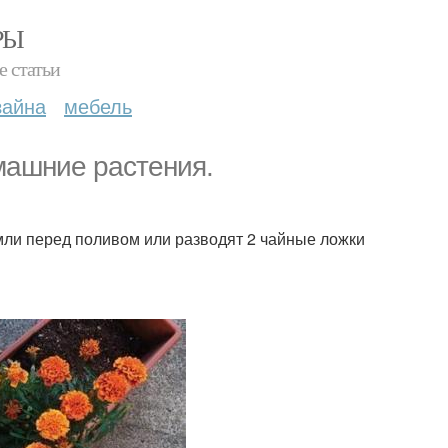
РЫ
е статьи
зайна
мебель
машние растения.
мли перед поливом или разводят 2 чайные ложки