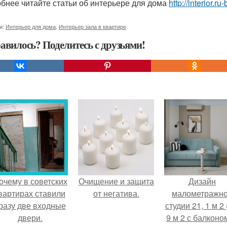
бнее читайте статьи об интерьере для дома
http://interior.
и:
Интерьер для дома
,
Интерьер зала в квартире
авилось? Поделитесь с друзьями!
очему в советских
Очищение и защита
Дизайн
вартирах ставили
от негатива.
малометражн
разу две входные
студии 21, 1 м 2 
двери.
9 м 2 с балконом