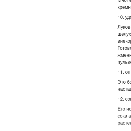
кремн
10. у
Луков
шелух
внеко
Готов
жменю
пульв
11. о
Это б
наста
12. с
Его и
сока 
расте