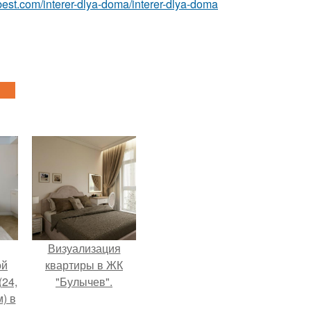
ru-best.com/interer-dlya-doma/interer-dlya-doma
Визуализация
ой
квартиры в ЖК
(24,
"Булычев".
) в