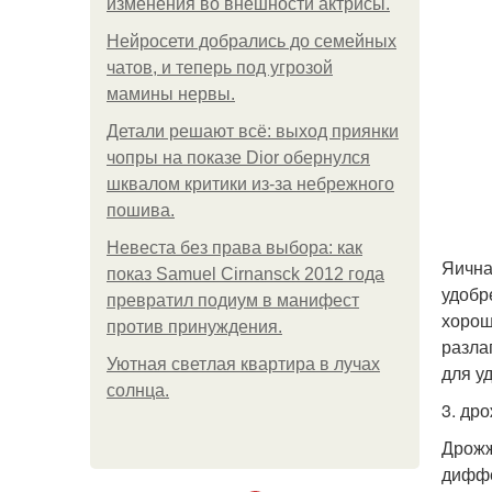
изменения во внешности актрисы.
Нейросети добрались до семейных
чатов, и теперь под угрозой
мамины нервы.
Детали решают всё: выход приянки
чопры на показе Dior обернулся
шквалом критики из-за небрежного
пошива.
Невеста без права выбора: как
Яична
показ Samuel Cirnansck 2012 года
удобр
превратил подиум в манифест
хорош
против принуждения.
разла
Уютная светлая квартира в лучах
для у
солнца.
3. др
Дрожж
диффе