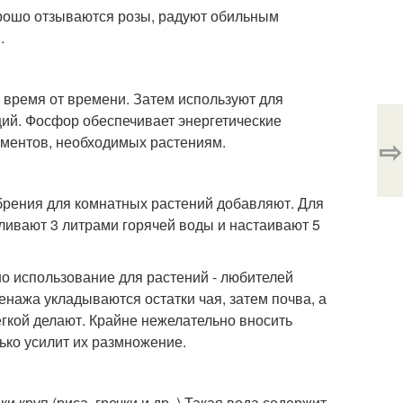
орошо отзываются розы, радуют обильным
.
 время от времени. Затем используют для
ций. Фосфор обеспечивает энергетические
⇨
ементов, необходимых растениям.
брения для комнатных растений добавляют. Для
аливают 3 литрами горячей воды и настаивают 5
о использование для растений - любителей
енажа укладываются остатки чая, затем почва, а
егкой делают. Крайне нежелательно вносить
ько усилит их размножение.
 круп (риса, гречки и др. ) Такая вода содержит