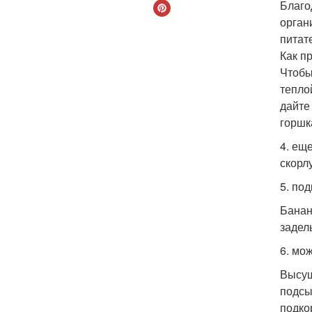
Благо
орган
питат
Как п
Чтобы
тепло
дайте
горшк
4. ещ
скорл
5. по
Банан
задел
6. мо
Высуш
подсы
подко