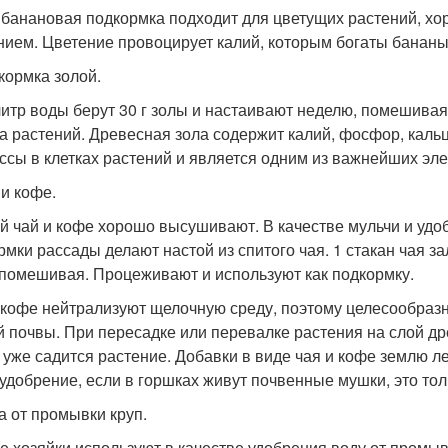
 банановая подкормка подходит для цветущих растений, х
нием. Цветение провоцирует калий, которым богаты бананы
дкормка золой.
литр воды берут 30 г золы и настаивают неделю, помешивая
а растений. Древесная зола содержит калий, фосфор, каль
ссы в клетках растений и является одним из важнейших эл
 и кофе.
й чай и кофе хорошо высушивают. В качестве мульчи и удо
рмки рассады делают настой из спитого чая. 1 стакан чая з
 помешивая. Процеживают и используют как подкормку.
 кофе нейтрализуют щелочную среду, поэтому целесообразн
й почвы. При пересадке или перевалке растения на слой др
 уже садится растение. Добавки в виде чая и кофе землю л
 удобрение, если в горшках живут почвенные мушки, это тол
да от промывки круп.
е хозяйки используют в качестве удобрения воду от промывки