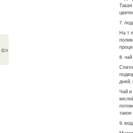
Такая
цвете
7. по
На 1 
полив
⇦
проце
8. чай
Спито
подко
дней,
Чай и
кисло
потом
такое
9. во
Многи