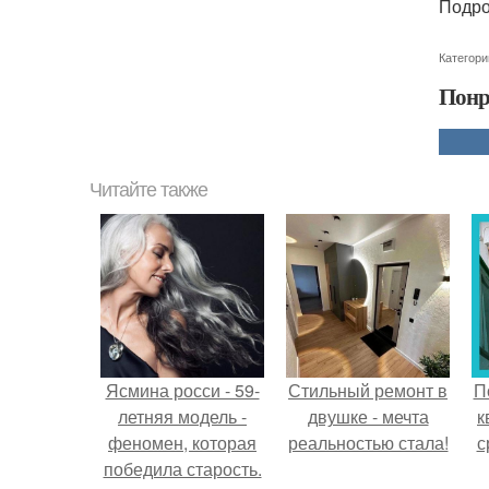
Подро
Категори
Понр
Читайте также
Ясмина росси - 59-
Стильный ремонт в
П
летняя модель -
двушке - мечта
к
феномен, которая
реальностью стала!
с
победила старость.