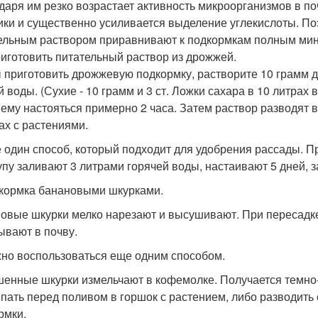
даря им резко возрастает активность микроорганизмов в п
ики и существенно усиливается выделение углекислоты. П
ельным раствором приравнивают к подкормкам полным ми
риготовить питательный раствор из дрожжей.
 приготовить дрожжевую подкормку, растворите 10 грамм др
й воды. (Сухие - 10 грамм и 3 ст. Ложки сахара в 10 литра
 ему настояться примерно 2 часа. Затем раствор разводят 
ах с растениями.
е один способ, который подходит для удобрения рассады.
упу заливают 3 литрами горячей воды, настаивают 5 дней, 
дкормка банановыми шкурками.
овые шкурки мелко нарезают и высушивают. При пересадке
ывают в почву.
жно воспользоваться еще одним способом.
енные шкурки измельчают в кофемолке. Получается темно
пать перед поливом в горшок с растением, либо разводить 
рмки.