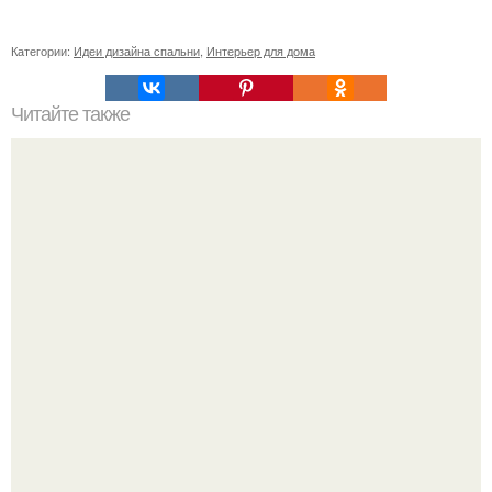
Категории:
Идеи дизайна спальни
,
Интерьер для дома
Читайте также
Плитка для печки в доме. Плитка для печи и камина -
какую выбрать и какой лучше обложить печь в доме.