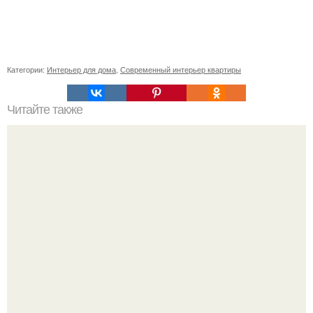
Категории:
Интерьер для дома
,
Современный интерьер квартиры
Читайте также
Советские мебельные стенки названия. Вещи века:
советские стенки 80-х.