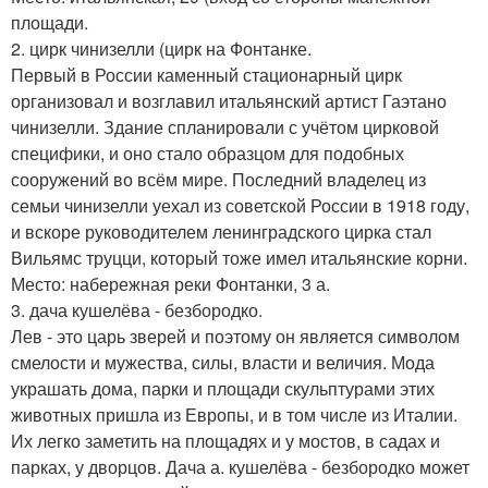
площади.
2. цирк чинизелли (цирк на Фонтанке.
Первый в России каменный стационарный цирк
организовал и возглавил итальянский артист Гаэтано
чинизелли. Здание спланировали с учётом цирковой
специфики, и оно стало образцом для подобных
сооружений во всём мире. Последний владелец из
семьи чинизелли уехал из советской России в 1918 году,
и вскоре руководителем ленинградского цирка стал
Вильямс труцци, который тоже имел итальянские корни.
Место: набережная реки Фонтанки, 3 а.
3. дача кушелёва - безбородко.
Лев - это царь зверей и поэтому он является символом
смелости и мужества, силы, власти и величия. Мода
украшать дома, парки и площади скульптурами этих
животных пришла из Европы, и в том числе из Италии.
Их легко заметить на площадях и у мостов, в садах и
парках, у дворцов. Дача а. кушелёва - безбородко может