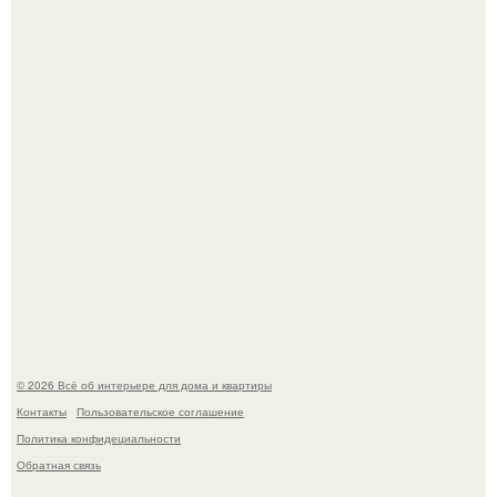
Визуализация квартиры в ЖК "Булычев".
Откуда у дизайнера так много идей?
© 2026 Всё об интерьере для дома и квартиры
Контакты
Пользовательское соглашение
Политика конфидециальности
Обратная связь