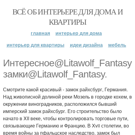
ВСЁ ОБ ИНТЕРЬЕРЕ ДЛЯ ДОМА И
КВАРТИРЫ
главная
интерьер для дома
интерьер для квартиры
идеи дизайна
мебель
Интересное@Litawolf_Fantasy
замки@Litawolf_Fantasy.
Смотрите какой красивый - замок райхсбург, Германия.
Над живописной долиной реки Мозель в городке кохем, в
окружении виноградников, расположился бывший
имперский замок райхсбург. Его строительство было
начато в XII веке, чтобы контролировать торговые пути,
связывающие Германию и Францию. В Xvii столетии, во
время войны за пфальцское наследство, замок был