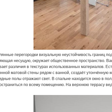
клянные перегородки визуальную неустойчивость границ по
яющая несущую, окружает общественное пространство. Ва
вает различия в текстурах использованных материалов. Е
янной матовой стены рядом с ванной, создаёт утончённую
идные полы отражают свет. В спальне находится окно в пол
остраниться по всему помещению. На верхнюю террасу ведё