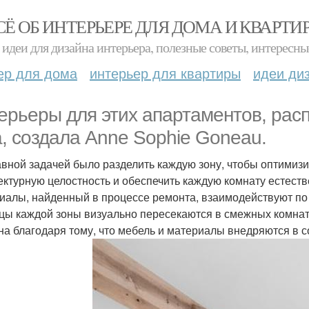
СЁ ОБ ИНТЕРЬЕРЕ ДЛЯ ДОМА И КВАРТИ
идеи для дизайна интерьера, полезные советы, интересны
ер для дома
интерьер для квартиры
идеи ди
ерьеры для этих апартаментов, рас
а, создала Anne Sophie Goneau.
авной задачей было разделить каждую зону, чтобы оптимизи
ектурную целостность и обеспечить каждую комнату есте
иалы, найденный в процессе ремонта, взаимодействуют по 
цы каждой зоны визуально пересекаются в смежных комната
на благодаря тому, что мебель и материалы внедряются в