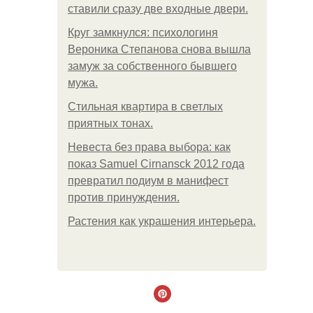
ставили сразу две входные двери.
Круг замкнулся: психологиня
Вероника Степанова снова вышла
замуж за собственного бывшего
мужа.
Стильная квартира в светлых
приятных тонах.
Невеста без права выбора: как
показ Samuel Cirnansck 2012 года
превратил подиум в манифест
против принуждения.
Растения как украшения интерьера.