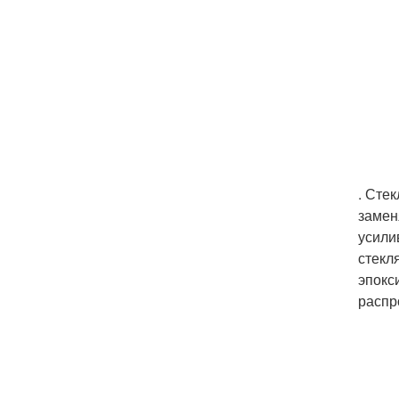
. Сте
замен
усили
стекл
эпокс
распр