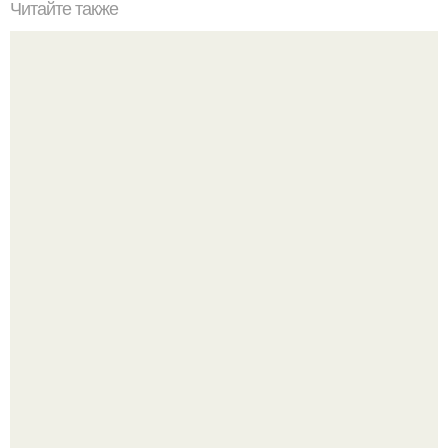
Читайте также
Знаки зодиака в семейной жизни.
Я не дизайнер интерьеров и никогда им не была.