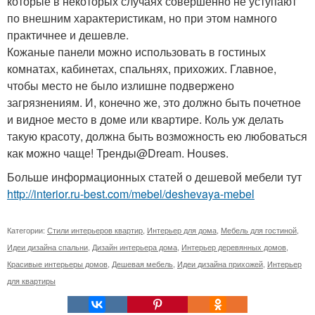
которые в некоторых случаях совершенно не уступают
по внешним характеристикам, но при этом намного
практичнее и дешевле.
Кожаные панели можно использовать в гостиных
комнатах, кабинетах, спальнях, прихожих. Главное,
чтобы место не было излишне подвержено
загрязнениям. И, конечно же, это должно быть почетное
и видное место в доме или квартире. Коль уж делать
такую красоту, должна быть возможность ею любоваться
как можно чаще! Тренды@Dream. Houses.
Больше информационных статей о дешевой мебели тут
http://interior.ru-best.com/mebel/deshevaya-mebel
Категории:
Стили интерьеров квартир
,
Интерьер для дома
,
Мебель для гостиной
,
Идеи дизайна спальни
,
Дизайн интерьера дома
,
Интерьер деревянных домов
,
Красивые интерьеры домов
,
Дешевая мебель
,
Идеи дизайна прихожей
,
Интерьер
для квартиры