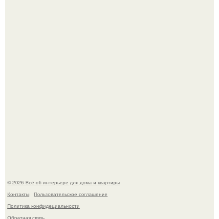
"Проиллюстрированные Люди": Томас майландер
превратил солнечные ожоги в арт - объект.
Детали решают всё: выход приянки чопры на показе Dior
обернулся шквалом критики из-за небрежного пошива.
© 2026 Всё об интерьере для дома и квартиры
Контакты
Пользовательское соглашение
Политика конфидециальности
Обратная связь