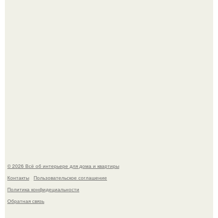
Среди сосен. Этот дом словно вырос среди деревьев, и
жизнь здесь течет в собственном ритме - спокойно, без
спешки и лишнего шума.
Дримскроллинг - новый формат мечтательности.
© 2026 Всё об интерьере для дома и квартиры
Контакты
Пользовательское соглашение
Политика конфидециальности
Обратная связь