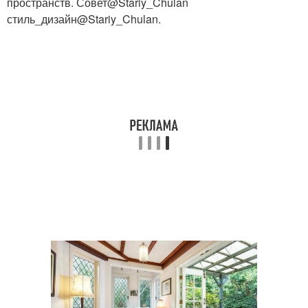
пространств. Совет@Stariy_Chulan
стиль_дизайн@Stariy_Chulan.