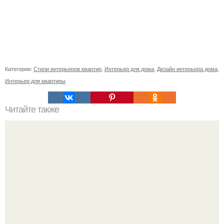
Категории:
Стили интерьеров квартир
,
Интерьер для дома
,
Дизайн интерьера дома
,
Интерьер для квартиры
Читайте также
Резьба по дереву в стиле барокко. Резьба по дереву:
стилистические направления и характерные узоры.