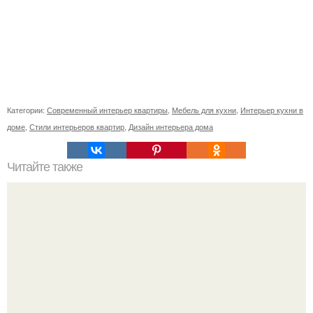
Категории:
Современный интерьер квартиры
,
Мебель для кухни
,
Интерьер кухни в
доме
,
Стили интерьеров квартир
,
Дизайн интерьера дома
Читайте также
Васту по цветам. Секреты васту: цветовая гамма для
комнат.