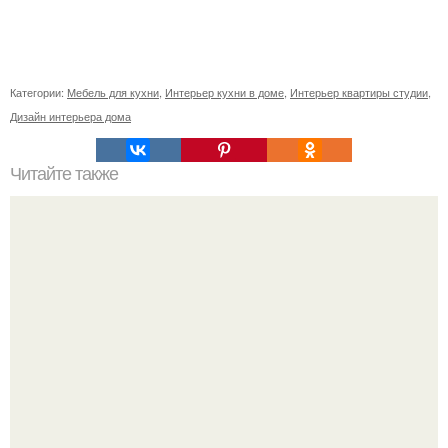
Категории:
Мебель для кухни
,
Интерьер кухни в доме
,
Интерьер квартиры студии
,
Дизайн интерьера дома
Читайте также
Дизайн и планировка ванной на 5 кв.