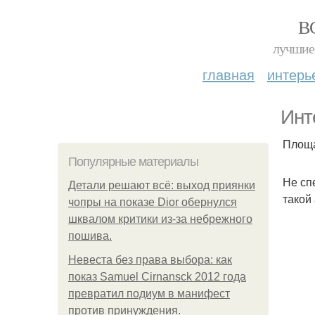
В
лучшие 
главная
интерь
Инт
Площа
Популярные материалы
Не сп
Детали решают всё: выход приянки
такой
чопры на показе Dior обернулся
шквалом критики из-за небрежного
пошива.
Невеста без права выбора: как
показ Samuel Cirnansck 2012 года
превратил подиум в манифест
против принуждения.