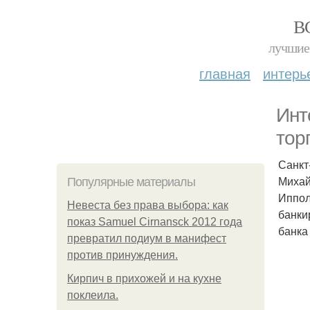
В
лучшие 
главная
интерь
Инт
тор
Санкт
Михай
Популярные материалы
Иппол
Невеста без права выбора: как
банки
показ Samuel Cirnansck 2012 года
банка
превратил подиум в манифест
против принуждения.
Кирпич в прихожей и на кухне
поклеила.