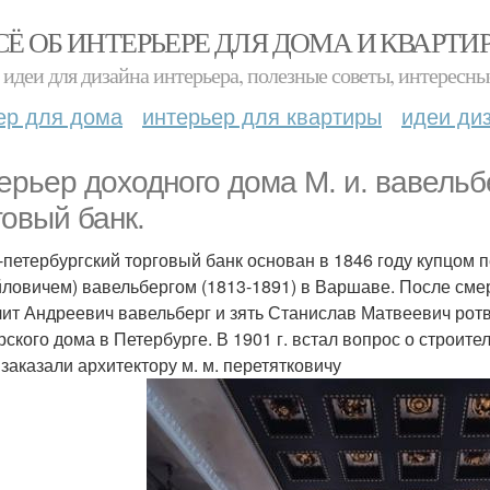
СЁ ОБ ИНТЕРЬЕРЕ ДЛЯ ДОМА И КВАРТИ
идеи для дизайна интерьера, полезные советы, интересны
ер для дома
интерьер для квартиры
идеи ди
ерьер доходного дома М. и. вавельбе
говый банк.
-петербургский торговый банк основан в 1846 году купцом 
ловичем) вавельбергом (1813-1891) в Варшаве. После смер
ит Андреевич вавельберг и зять Станислав Матвеевич ротв
рского дома в Петербурге. В 1901 г. встал вопрос о строит
 заказали архитектору м. м. перетятковичу