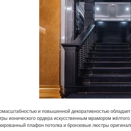
омасштабностью и повышенной декоративностью обладает 
тры ионического ордера искусственным мрамором жёлтого 
нированный плафон потолка и бронзовые люстры оригиналь