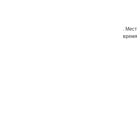
. Мес
время