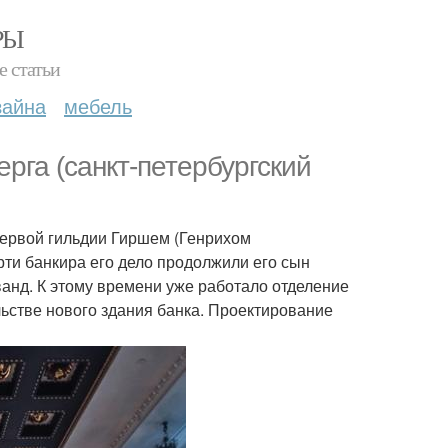
РЫ
е статьи
зайна
мебель
рга (санкт-петербургский
первой гильдии Гиршем (Генрихом
ти банкира его дело продолжили его сын
анд. К этому времени уже работало отделение
ельстве нового здания банка. Проектирование