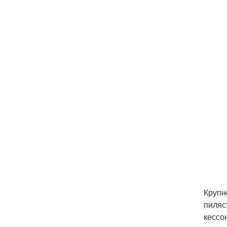
Крупн
пиляс
кессо