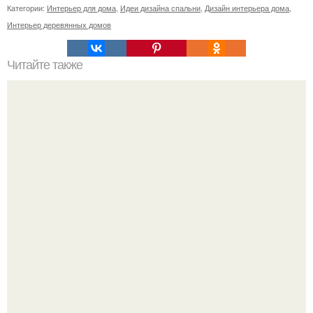
Категории:
Интерьер для дома
,
Идеи дизайна спальни
,
Дизайн интерьера дома
,
Интерьер деревянных домов
Читайте также
Сочетание цветов бежевого и серого в интерьере. КАК
ВНЕДРИТЬ СОЧЕТАНИЕ СЕРОГО И БЕЖЕВОГО В
ИНТЕРЬЕР ГОСТИНОЙ