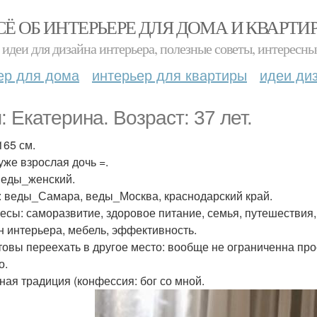
СЁ ОБ ИНТЕРЬЕРЕ ДЛЯ ДОМА И КВАРТИ
идеи для дизайна интерьера, полезные советы, интересны
ер для дома
интерьер для квартиры
идеи ди
: Екатерина. Возраст: 37 лет.
165 см.
уже взрослая дочь =.
веды_женский.
: веды_Самара, веды_Москва, краснодарский край.
есы: саморазвитие, здоровое питание, семья, путешествия, 
н интерьера, мебель, эффективность.
товы переехать в другое место: вообще не ограниченна пр
о.
ная традиция (конфессия: бог со мной.