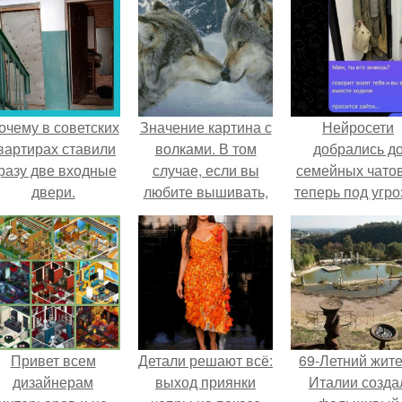
очему в советских
Значение картина с
Нейросети
вартирах ставили
волками. В том
добрались д
разу две входные
случае, если вы
семейных чатов
двери.
любите вышивать,
теперь под угро
то наверняка
мамины нерв
задумывались о
том, что означает та
или иная вышитая
вами картина.
Привет всем
Детали решают всё:
69-Летний жит
дизайнерам
выход приянки
Италии созда