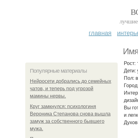
В
лучшие 
главная
интерь
Имя
Рост: 
Дети: 
Популярные материалы
Пол: 
Нейросети добрались до семейных
Город
чатов, и теперь под угрозой
Интер
мамины нервы.
дизай
Круг замкнулся: психологиня
Вы го
Вероника Степанова снова вышла
и легк
замуж за собственного бывшего
Духов
мужа.