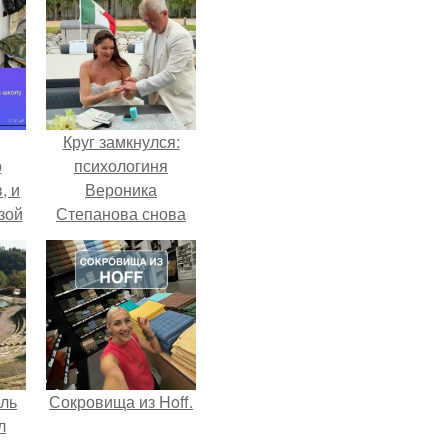
Круг замкнулся:
о
психологиня
, и
Вероника
зой
Степанова снова
ы.
вышла замуж за
собственного
бывшего мужа.
ель
Сокровища из Hoff.
л