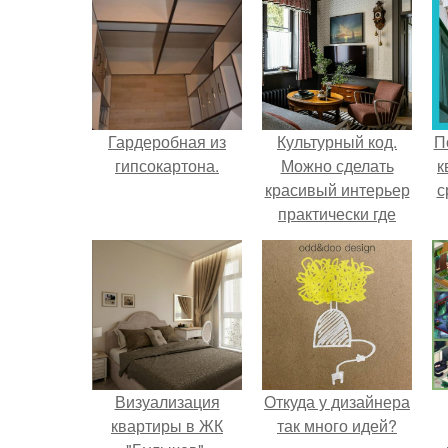
Гардеробная из
Культурный код.
П
гипсокартона.
Можно сделать
к
красивый интерьер
с
практически где
угодно.
Визуализация
Откуда у дизайнера
квартиры в ЖК
так много идей?