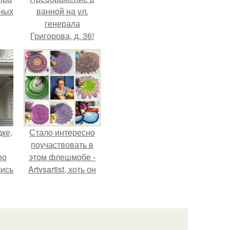
тных
ванной на ул.
генерала
Григорова, д. 36!
дке,
Стало интересно
поучаствовать в
по
этом флешмобе -
лись
Artvsartist, хоть он
ию
не совсем про
.
рукоделие, а
больше про
живопись, рисунок.