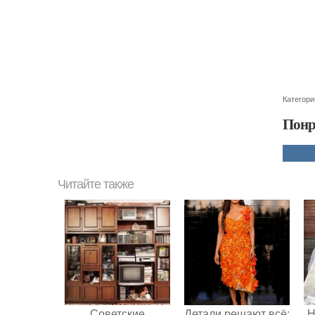
Категори
Понр
Читайте также
Советские
Детали решают всё:
Н