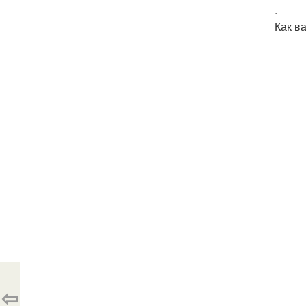
.
Как в
⇦