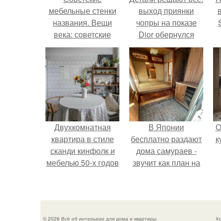
мебельные стенки
выход приянки
названия. Вещи
чопры на показе
века: советские
Dior обернулся
стенки 80-х.
шквалом критики
п
из-за небрежного
в
пошива.
Двухкомнатная
В Японии
О
квартира в стиле
бесплатно раздают
к
сканди кинфолк и
дома самураев -
мебелью 50-х годов
звучит как план на
в высотке на
новую жизнь.
котельнической.
© 2026 Всё об интерьере для дома и квартиры
К