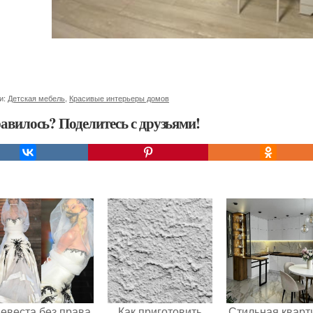
и:
Детская мебель
,
Красивые интерьеры домов
авилось? Поделитесь с друзьями!
евеста без права
Как приготовить
Стильная кварт