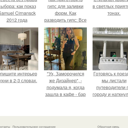
выбора: как показ
гипс для заливки
в светлых прия
Samuel Cirnansck
форм. Как
тонах.
2012 года
разводить гипс: Все
ревратил подиум
о приготовлении
 манифест против
идеального
принуждения.
раствора
пишите интерьер
"Ух, Заморочился
Готовясь к поез
ухни в 2-3 словах.
же Дизайнер", -
мы листали
подумала я, когда
путеводители 
зашла в кафе - бар
городу и наткну
"слезы березы".
на фотограф
белого дворца
онтакты
Пользовательское соглашение
Обратная связь