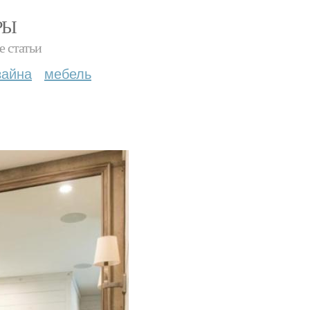
РЫ
е статьи
зайна
мебель