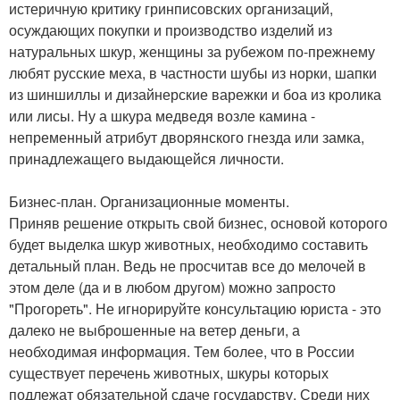
истеричную критику гринписовских организаций,
осуждающих покупки и производство изделий из
натуральных шкур, женщины за рубежом по-прежнему
любят русские меха, в частности шубы из норки, шапки
из шиншиллы и дизайнерские варежки и боа из кролика
или лисы. Ну а шкура медведя возле камина -
непременный атрибут дворянского гнезда или замка,
принадлежащего выдающейся личности.
Бизнес-план. Организационные моменты.
Приняв решение открыть свой бизнес, основой которого
будет выделка шкур животных, необходимо составить
детальный план. Ведь не просчитав все до мелочей в
этом деле (да и в любом другом) можно запросто
"Прогореть". Не игнорируйте консультацию юриста - это
далеко не выброшенные на ветер деньги, а
необходимая информация. Тем более, что в России
существует перечень животных, шкуры которых
подлежат обязательной сдаче государству. Среди них