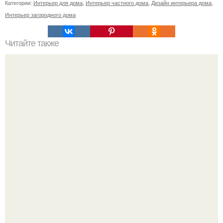
Категории:
Интерьер для дома
,
Интерьер частного дома
,
Дизайн интерьера дома
,
Интерьер загородного дома
Читайте также
Поместья спенсеров Элторп. Элторп (Althorp) -
фамильное поместье графского рода Спенсеров в
нортгемптоншире, Великобритания.